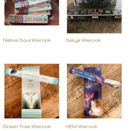
Native Soul Wierook
Satya Wierook
Green Tree Wierook
HEM Wierook