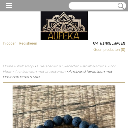
UW WINKELWAGEN
Inloggen
Registreren
Geen producten
(0)
Home
>
Webshop
>
Edelstenen & Sieraden
>
Armbanden
>
Voor
Haar
>
Armbanden met lavastenen
> Armband lavasteen met
Houtlook kraal 8 MM