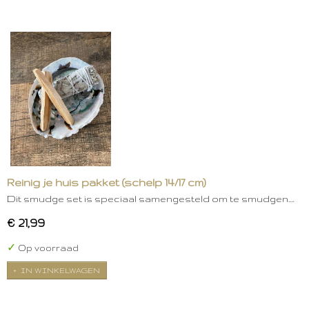
Reinig je huis pakket (schelp 14/17 cm)
Dit smudge set is speciaal samengesteld om te smudgen.…
€ 21,99
✓
Op voorraad
IN WINKELWAGEN