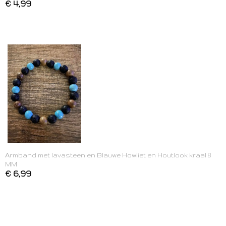
€ 4,99
Armband met lavasteen en Blauwe Howliet en Houtlook kraal 8
MM
€ 6,99