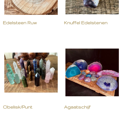
Edelsteen Ruw
Knuffel Edelstenen
Obelisk/Punt
Agaatschijf