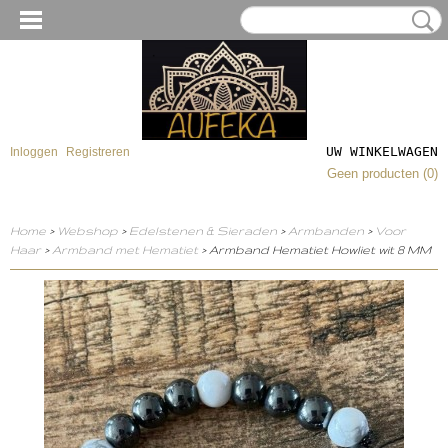
UW WINKELWAGEN
Inloggen
Registreren
Geen producten
(0)
Home
>
Webshop
>
Edelstenen & Sieraden
>
Armbanden
>
Voor
Haar
>
Armband met Hematiet
> Armband Hematiet Howliet wit 8 MM