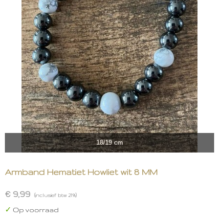
18/19 cm
Armband Hematiet Howliet wit 8 MM
€ 9,99
(inclusief btw 21%)
✓
Op voorraad