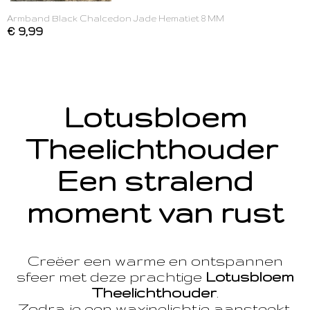
Armband Black Chalcedon Jade Hematiet 8 MM
€ 9,99
Lotusbloem
Theelichthouder
Een stralend
moment van rust
Creëer een warme en ontspannen
sfeer met deze prachtige
Lotusbloem
Theelichthouder
.
Zodra je een waxinelichtje aansteekt,