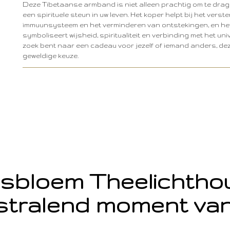
Deze Tibetaanse armband is niet alleen prachtig om te drag
een spirituele steun in uw leven. Het koper helpt bij het verst
immuunsysteem en het verminderen van ontstekingen, en he
symboliseert wijsheid, spiritualiteit en verbinding met het un
zoek bent naar een cadeau voor jezelf of iemand anders, de
geweldige keuze.
sbloem Theelichth
stralend moment van