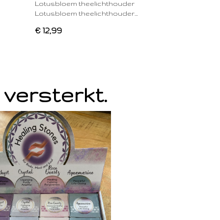
Lotusbloem theelichthouder
Lotusbloem theelichthouder…
€ 12,99
 versterkt.