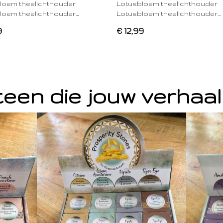
loem theelichthouder
Lotusbloem theelichthouder
loem theelichthouder…
Lotusbloem theelichthouder…
9
€ 12,99
een die jouw verhaal