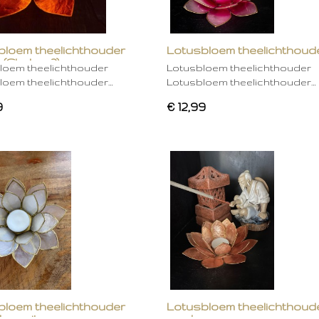
bloem theelichthouder
Lotusbloem theelichthoud
 (Chakra 2)
rose
loem theelichthouder
Lotusbloem theelichthouder
loem theelichthouder…
Lotusbloem theelichthouder…
9
€ 12,99
bloem theelichthouder
Lotusbloem theelichthoud
ken wit
mocha