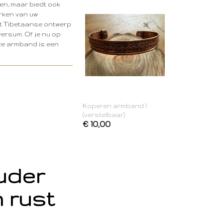
en, maar biedt ook
erken van uw
t Tibetaanse ontwerp
iversum. Of je nu op
ze armband is een
Koperen armband 1
(verstelbaar)
€ 10,00
ouder
 rust