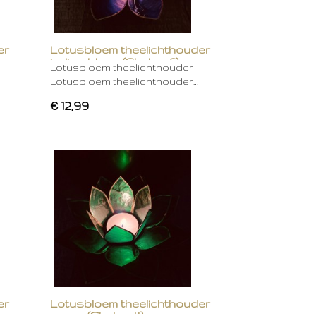
er
Lotusbloem theelichthouder
indigo blauw (Chakra 6)
Lotusbloem theelichthouder
Lotusbloem theelichthouder…
€ 12,99
er
Lotusbloem theelichthouder
groen (Chakra 4)