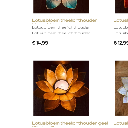
Lotusbloem theelichthouder
Lotus
blauw 2 kleurig
oranje
Lotusbloem theelichthouder
Lotusb
Lotusbloem theelichthouder…
Lotusb
€ 14,99
€ 12,9
Lotusbloem theelichthouder geel
Lotus
(Chakra 3)
gebro