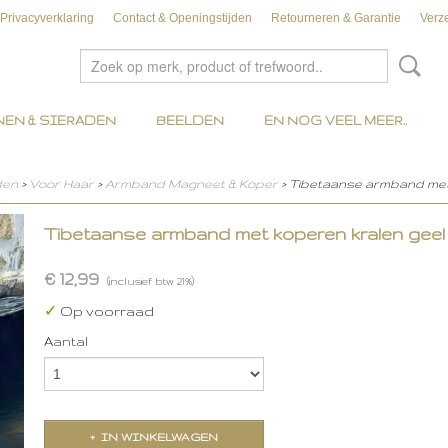
Privacyverklaring
Contact & Openingstijden
Retourneren & Garantie
Verz
EN & SIERADEN
BEELDEN
EN NOG VEEL MEER..
den
>
Voor Haar
>
Armband Magneet & Koper
> Tibetaanse armband met
Tibetaanse armband met koperen kralen geel
€ 12,99
(inclusief btw 21%)
✓
Op voorraad
Aantal
IN WINKELWAGEN