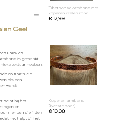
Tibetaanse armband met
koperen kralen rood
€ 12,99
len Geel
een uniek en
e armband is gemaakt
unieke textuur hebben.
nde en spirituele
ien als een
 en wordt
Koperen armband
 helpt bij het
2(verstelbaar)
ekingen en
€ 10,00
door mensen die lijden
at het helpt bij het