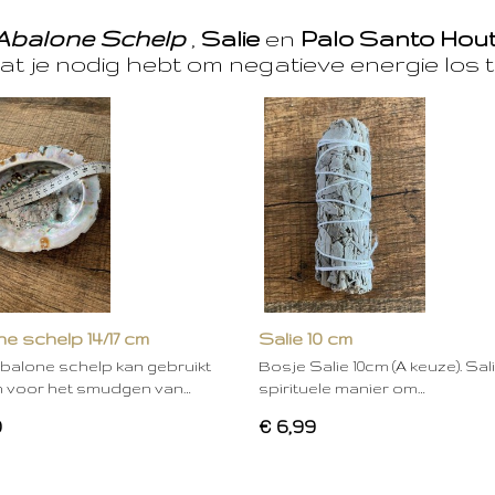
Abalone Schelp
,
Salie
en
Palo Santo Hou
at je nodig hebt om negatieve energie los t
e schelp 14/17 cm
Salie 10 cm
balone schelp kan gebruikt
Bosje Salie 10cm (A keuze). Sal
 voor het smudgen van…
spirituele manier om…
0
€ 6,99