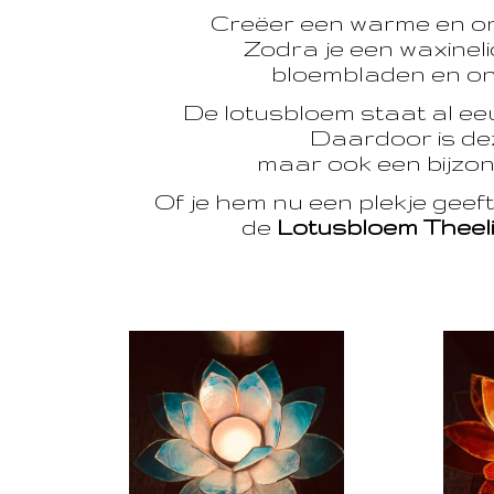
Creëer een warme en o
Zodra je een waxinelic
bloembladen en onts
De lotusbloem staat al e
Daardoor is dez
maar ook een bijzon
Of je hem nu een plekje geef
de
Lotusbloem Theel