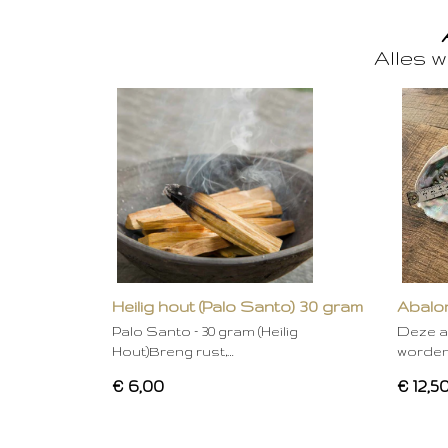
Alles w
Heilig hout (Palo Santo) 30 gram
Abalon
Palo Santo – 30 gram (Heilig
Deze a
Hout)Breng rust,…
worden
€ 6,00
€ 12,5