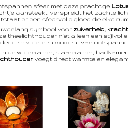
ntspannen sfeer met deze prachtige
Lotu
htje aansteekt, verspreidt het zachte licht
taat er een sfeervolle gloed die elke ruim
euwenlang symbool voor
zuiverheid, krach
e theelichthouder niet alleen een stijlvoll
der item voor een moment van ontspanning
t in de woonkamer, slaapkamer, badkamer 
ichthouder
voegt direct warmte en eleganti