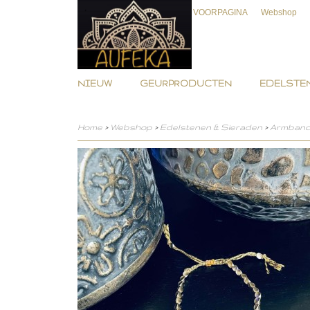
VOORPAGINA
Webshop
NIEUW
GEURPRODUCTEN
EDELSTEN
Home
>
Webshop
>
Edelstenen & Sieraden
>
Armban