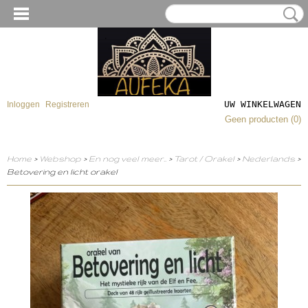
UW WINKELWAGEN
Inloggen
Registreren
Geen producten
(0)
Home
>
Webshop
>
En nog veel meer..
>
Tarot / Orakel
>
Nederlands
>
Betovering en licht orakel