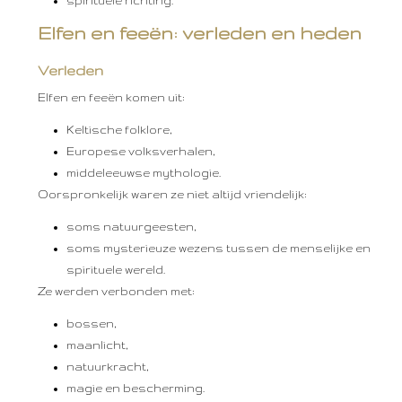
spirituele richting.
Elfen en feeën: verleden en heden
Verleden
Elfen en feeën komen uit:
Keltische folklore,
Europese volksverhalen,
middeleeuwse mythologie.
Oorspronkelijk waren ze niet altijd vriendelijk:
soms natuurgeesten,
soms mysterieuze wezens tussen de menselijke en
spirituele wereld.
Ze werden verbonden met:
bossen,
maanlicht,
natuurkracht,
magie en bescherming.