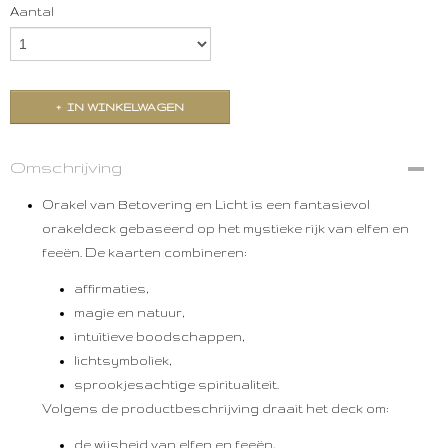
Aantal
IN WINKELWAGEN
Omschrijving
Orakel van Betovering en Licht
is een fantasievol
orakeldeck gebaseerd op het mystieke rijk van elfen en
feeën. De kaarten combineren:
affirmaties,
magie en natuur,
intuïtieve boodschappen,
lichtsymboliek,
sprookjesachtige spiritualiteit.
Volgens de productbeschrijving draait het deck om:
de wijsheid van elfen en feeën,