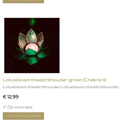
Lotusbloem theelichthouder groen (Chakra 4)
Lotusbloem theelichthouder Lotusbloem theelichthouder…
€ 12,99
✓
Op voorraad
IN WINKELWAGEN