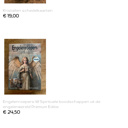
Kristallen schedelkaarten
€ 19,00
Engelenroepers 48 Spirituele boodschappen uit de
engelenwereld Premium Editie
€ 24,50