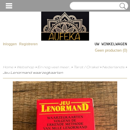
UW WINKELWAGEN
Inloggen
Registreren
Geen producten
(0)
Home
>
Webshop
>
En nog veel meer..
>
Tarot / Orakel
>
Nederlands
>
Jeu Lenormand waarzegkaarten