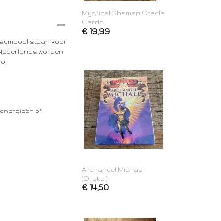
Mystical Shaman Oracle
Cards
€ 19,99
 symbool staan voor
 Nederlands worden
of
 energieën of
Archangel Michael
(Orakel)
€ 14,50