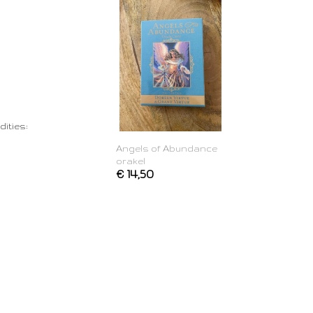
dities:
Angels of Abundance
orakel
€ 14,50