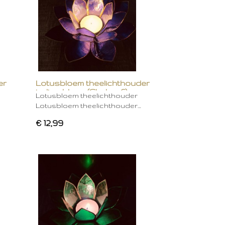
er
Lotusbloem theelichthouder
indigo blauw (Chakra 6)
Lotusbloem theelichthouder
Lotusbloem theelichthouder…
€ 12,99