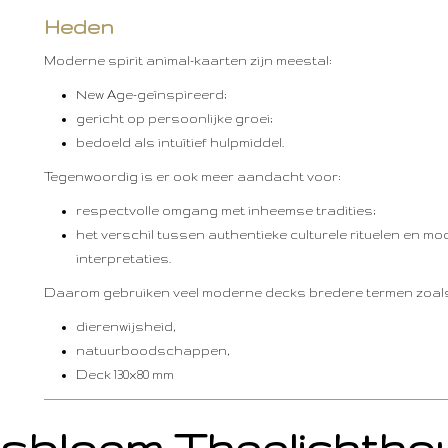
Heden
Moderne spirit animal-kaarten zijn meestal:
New Age-geïnspireerd;
gericht op persoonlijke groei;
bedoeld als intuïtief hulpmiddel.
Tegenwoordig is er ook meer aandacht voor:
respectvolle omgang met inheemse tradities;
het verschil tussen authentieke culturele rituelen en mo
interpretaties.
Daarom gebruiken veel moderne decks bredere termen zoal
dierenwijsheid,
natuurboodschappen,
Deck 130x80 mm