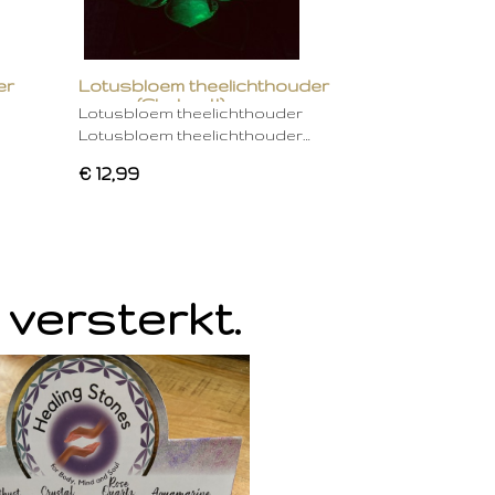
er
Lotusbloem theelichthouder
groen (Chakra 4)
Lotusbloem theelichthouder
Lotusbloem theelichthouder…
€ 12,99
 versterkt.