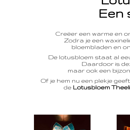
Lotu
Een 
Creëer een warme en o
Zodra je een waxinelic
bloembladen en onts
De lotusbloem staat al e
Daardoor is dez
maar ook een bijzon
Of je hem nu een plekje geef
de
Lotusbloem Theel