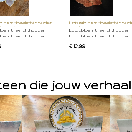
bloem theelichthouder
Lotusbloem theelichthoud
ken wit
mocha
loem theelichthouder
Lotusbloem theelichthouder
loem theelichthouder…
Lotusbloem theelichthouder…
9
€ 12,99
een die jouw verhaal