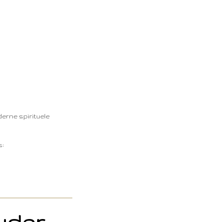
derne spirituele
s: