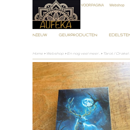
VOORPAGINA
Webshop
NIEUW
GEURPRODUCTEN
EDELSTEN
Home
>
Webshop
>
En nog veel meer..
>
Tarot / Orakel