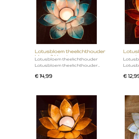
Lotusbloem theelichthouder
Lotus
blauw 2 kleurig
oranje
Lotusbloem theelichthouder
Lotusb
Lotusbloem theelichthouder…
Lotusb
€ 14,99
€ 12,9