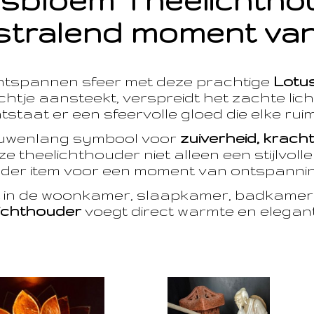
sbloem Theelichth
stralend moment van
ntspannen sfeer met deze prachtige
Lotu
htje aansteekt, verspreidt het zachte licht
taat er een sfeervolle gloed die elke ruim
euwenlang symbool voor
zuiverheid, krach
e theelichthouder niet alleen een stijlvoll
der item voor een moment van ontspanning
t in de woonkamer, slaapkamer, badkamer 
ichthouder
voegt direct warmte en eleganti