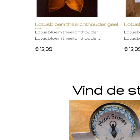
Lotusbloem theelichthouder geel
Lotus
(Chakra 3)
gebro
Lotusbloem theelichthouder
Lotusb
Lotusbloem theelichthouder…
Lotusb
€ 12,99
€ 12,9
Vind de st