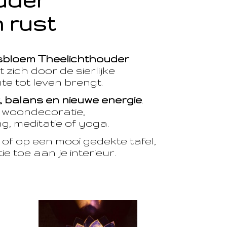
ouder
 rust
sbloem Theelichthouder
.
 zich door de sierlijke
te tot leven brengt.
t, balans en nieuwe energie
.
e woondecoratie,
, meditatie of yoga.
of op een mooi gedekte tafel,
e toe aan je interieur.