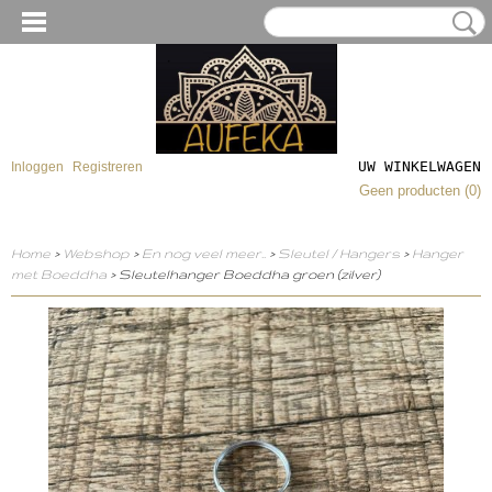
UW WINKELWAGEN
Inloggen
Registreren
Geen producten
(0)
Home
>
Webshop
>
En nog veel meer..
>
Sleutel / Hangers
>
Hanger
met Boeddha
> Sleutelhanger Boeddha groen (zilver)