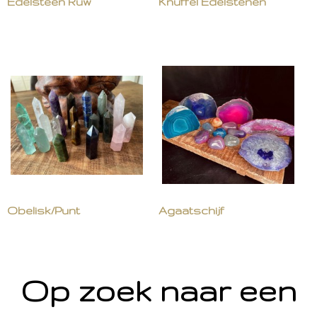
Edelsteen Ruw
Knuffel Edelstenen
Obelisk/Punt
Agaatschijf
Op zoek naar een