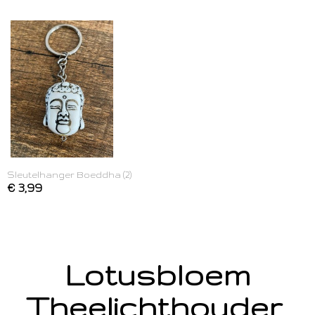
Sleutelhanger Boeddha (2)
€ 3,99
Lotusbloem
Theelichthouder