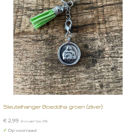
Sleutelhanger Boeddha groen (zilver)
€ 2,99
(inclusief btw 21%)
✓
Op voorraad