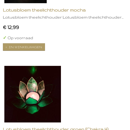
Lotusbloem theelichthouder mocha
Lotusbloem theelichthouder Lotusbloem theelichthouder…
€ 12,99
✓
Op voorraad
IN WINKELWAGEN
Lotusbloem theelichthouder groen (Chakra 4)