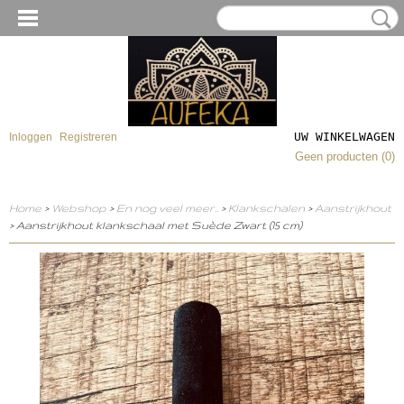
UW WINKELWAGEN
Inloggen
Registreren
Geen producten
(0)
Home
>
Webshop
>
En nog veel meer..
>
Klankschalen
>
Aanstrijkhout
> Aanstrijkhout klankschaal met Suède Zwart (15 cm)