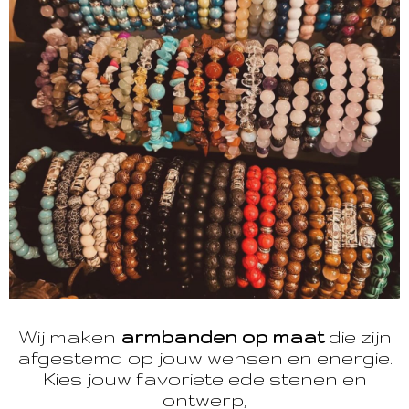
Wij maken
armbanden op maat
die zijn
afgestemd op jouw wensen en energie.
Kies jouw favoriete edelstenen en
ontwerp,