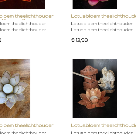
bloem theelichthouder
Lotusbloem theelichthoud
 (Chakra 2)
rose
loem theelichthouder
Lotusbloem theelichthouder
loem theelichthouder…
Lotusbloem theelichthouder…
9
€ 12,99
bloem theelichthouder
Lotusbloem theelichthoud
ken wit
mocha
loem theelichthouder
Lotusbloem theelichthouder