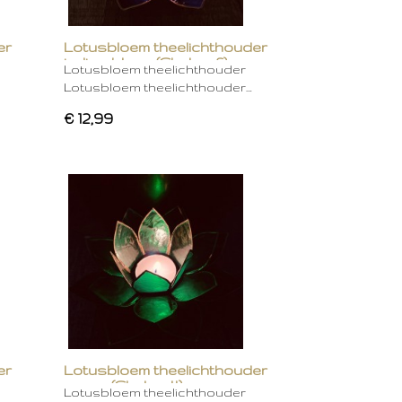
er
Lotusbloem theelichthouder
indigo blauw (Chakra 6)
Lotusbloem theelichthouder
Lotusbloem theelichthouder…
€ 12,99
er
Lotusbloem theelichthouder
groen (Chakra 4)
Lotusbloem theelichthouder