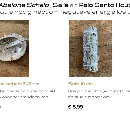
Abalone Schelp
,
Salie
en
Palo Santo Hou
at je nodig hebt om negatieve energie los t
e schelp 14/17 cm
Salie 10 cm
balone schelp kan gebruikt
Bosje Salie 10cm (A keuze). Sal
 voor het smudgen van…
spirituele manier om…
0
€ 6,99