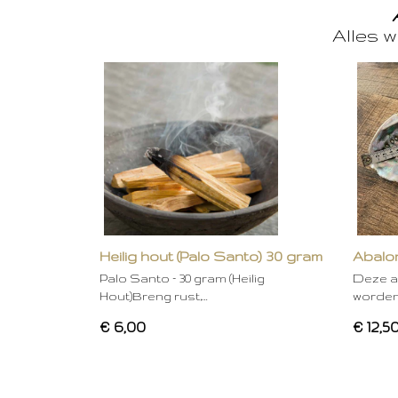
Alles w
Heilig hout (Palo Santo) 30 gram
Abalon
Palo Santo – 30 gram (Heilig
Deze a
Hout)Breng rust,…
worden
€ 6,00
€ 12,5