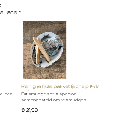
t
e laten.
Reinig je huis pakket (schelp 14/17
cm)
ie: een
Dit smudge set is speciaal
samengesteld om te smudgen.…
€ 21,99