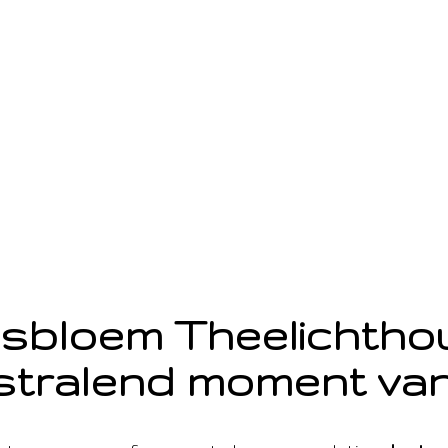
sbloem Theelichth
stralend moment van