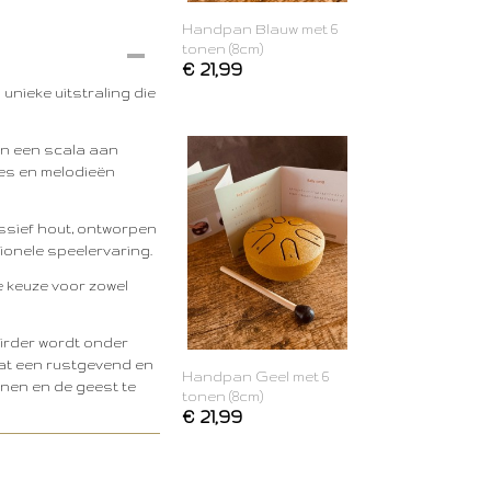
Handpan Blauw met 6
tonen (8cm)
€ 21,99
nieke uitstraling die
pan een scala aan
es en melodieën
ssief hout, ontworpen
ionele speelervaring.
e keuze voor zowel
irder wordt onder
dat een rustgevend en
Handpan Geel met 6
nen en de geest te
tonen (8cm)
€ 21,99