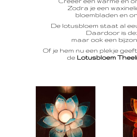
Creëer een warme en o
Zodra je een waxinelic
bloembladen en onts
De lotusbloem staat al e
Daardoor is dez
maar ook een bijzon
Of je hem nu een plekje geef
de
Lotusbloem Theel