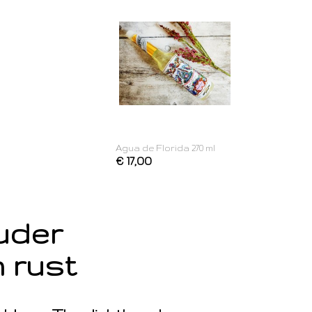
Agua de Florida 270 ml
€ 17,00
ouder
 rust