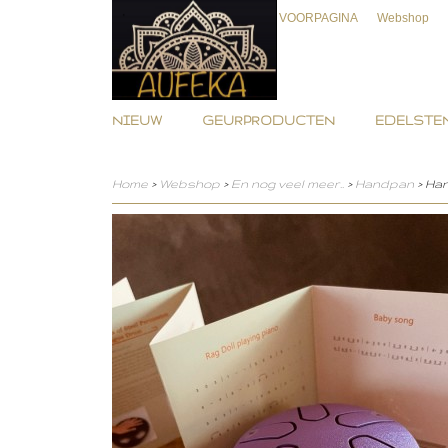
VOORPAGINA
Webshop
NIEUW
GEURPRODUCTEN
EDELSTEN
Home
>
Webshop
>
En nog veel meer..
>
Handpan
> Han