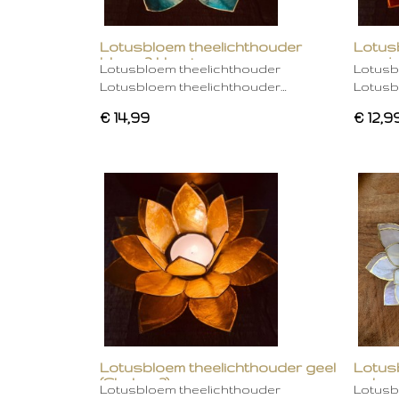
Lotusbloem theelichthouder
Lotus
blauw 2 kleurig
oranje
Lotusbloem theelichthouder
Lotusb
Lotusbloem theelichthouder…
Lotusb
€ 14,99
€ 12,9
Lotusbloem theelichthouder geel
Lotus
(Chakra 3)
gebro
Lotusbloem theelichthouder
Lotusb