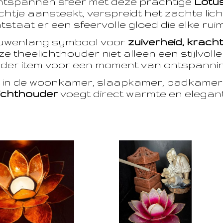
ntspannen sfeer met deze prachtige
Lotu
htje aansteekt, verspreidt het zachte licht
taat er een sfeervolle gloed die elke ruim
euwenlang symbool voor
zuiverheid, krach
e theelichthouder niet alleen een stijlvoll
der item voor een moment van ontspanning
t in de woonkamer, slaapkamer, badkamer 
ichthouder
voegt direct warmte en eleganti