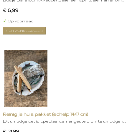
Bosje Salie 10cm (A keuze). Salie: een spirituele manier om…
€ 6,99
✓
Op voorraad
IN WINKELWAGEN
Reinig je huis pakket (schelp 14/17 cm)
Dit smudge set is speciaal samengesteld om te smudgen.…
€ 21,99