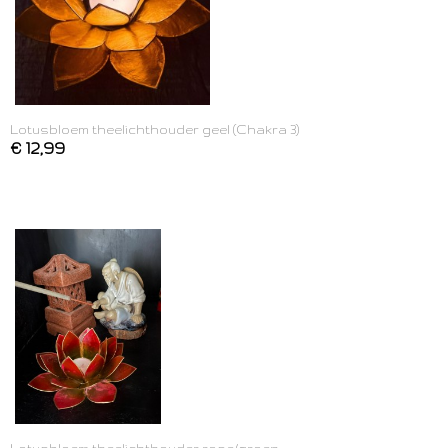
Lotusbloem theelichthouder geel (Chakra 3)
€ 12,99