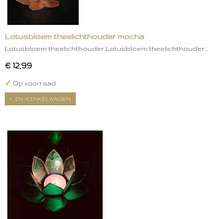
Lotusbloem theelichthouder mocha
Lotusbloem theelichthouder Lotusbloem theelichthouder…
€ 12,99
✓
Op voorraad
IN WINKELWAGEN