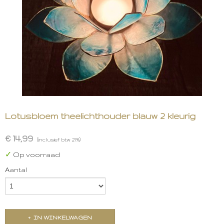
Lotusbloem theelichthouder blauw 2 kleurig
€ 14,99
(inclusief btw 21%)
✓
Op voorraad
Aantal
IN WINKELWAGEN