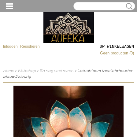
UW WINKELWAGEN
Inloggen
Registreren
Geen producten
(0)
Home
>
Webshop
>
En nog veel meer..
> Lotusbloem theelichthouder
blauw 2 kleurig