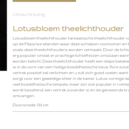
Omschrijving
Lotusbloem theelichthouder
Lotusbloem theelichthouder fantastische theelichthouder v
op de Filipijnse eilanden waar deze schelpen voorkomen en 
zoals deze theelichthouders worden vermaakt. Door de licht
erg populair omdat er prachtige lichteffecten ontstaan ​​wa
worden belicht. Deze theelichthouder heeft een diepe betek
is in de vorm van een heilige boeddhistische lotus. Pure zuive
vertrek positief zal verlichten en u zult zich goed voelen, want
zorgt voor een geweldige sfeer in de kamer. Lotus-vormige lam
veel boeddhistische tempels, maar zijn ook populair in ruim
wordt beoefend, een vertrek zuiverder is en de genezende k
ontvangen.
Doorsnede: 13.5 cm