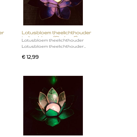
er
Lotusbloem theelichthouder
indigo blauw (Chakra 6)
Lotusbloem theelichthouder
Lotusbloem theelichthouder…
€ 12,99