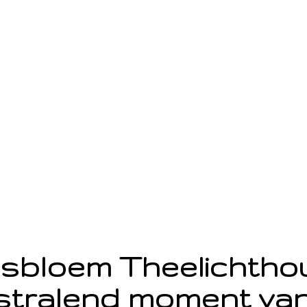
sbloem Theelichth
stralend moment van