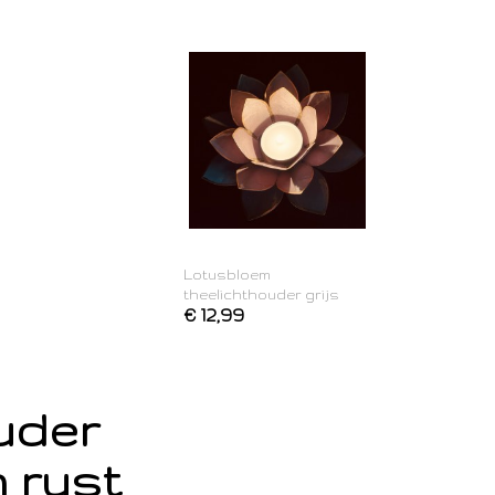
Lotusbloem
theelichthouder grijs
€ 12,99
ouder
 rust