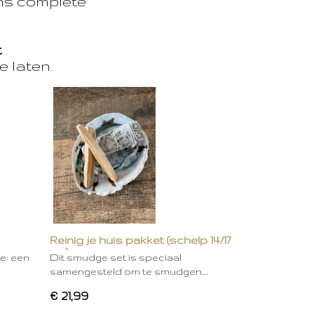
ons complete
t
e laten.
Reinig je huis pakket (schelp 14/17
cm)
ie: een
Dit smudge set is speciaal
samengesteld om te smudgen.…
€ 21,99