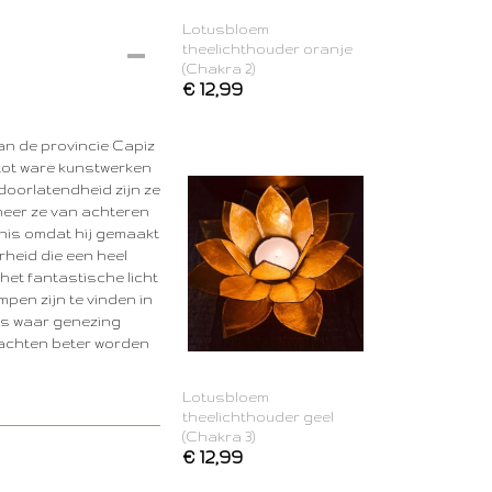
Lotusbloem
theelichthouder oranje
(Chakra 2)
€ 12,99
an de provincie Capiz
tot ware kunstwerken
doorlatendheid zijn ze
nneer ze van achteren
enis omdat hij gemaakt
rheid die een heel
 het fantastische licht
pen zijn te vinden in
tes waar genezing
rachten beter worden
Lotusbloem
theelichthouder geel
(Chakra 3)
€ 12,99