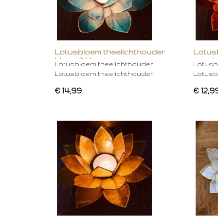
Lotusbloem theelichthouder
Lotus
blauw 2 kleurig
oranje
Lotusbloem theelichthouder
Lotusb
Lotusbloem theelichthouder…
Lotusb
€ 14,99
€ 12,9