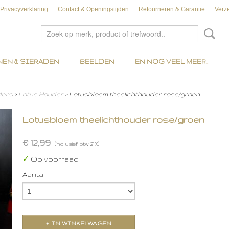
Privacyverklaring
Contact & Openingstijden
Retourneren & Garantie
Verz
EN & SIERADEN
BEELDEN
EN NOG VEEL MEER..
ders
>
Lotus Houder
> Lotusbloem theelichthouder rose/groen
Lotusbloem theelichthouder rose/groen
€ 12,99
(inclusief btw 21%)
✓
Op voorraad
Aantal
IN WINKELWAGEN