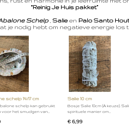
s, rust en harmonie in je leefruimte met 
“Reinig Je Huis pakket”
Abalone Schelp
,
Salie
en
Palo Santo Hou
at je nodig hebt om negatieve energie los t
e schelp 14/17 cm
Salie 10 cm
balone schelp kan gebruikt
Bosje Salie 10cm (A keuze). Sal
 voor het smudgen van…
spirituele manier om…
0
€ 6,99