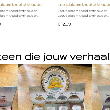
bloem theelichthouder
Lotusbloem theelichthoud
ken wit
mocha
loem theelichthouder
Lotusbloem theelichthouder
loem theelichthouder…
Lotusbloem theelichthouder…
9
€ 12,99
een die jouw verhaal