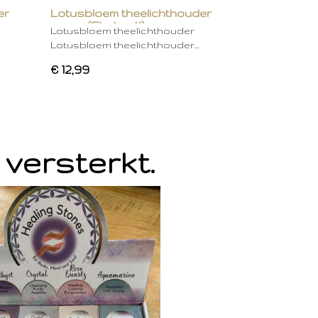
er
Lotusbloem theelichthouder
groen (Chakra 4)
Lotusbloem theelichthouder
Lotusbloem theelichthouder…
€ 12,99
 versterkt.