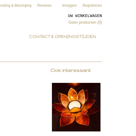
ending & Bezorging
Reviews
Inloggen
Registreren
UW WINKELWAGEN
Geen producten
(0)
CONTACT & OPENINGSTIJDEN
Ook interessant