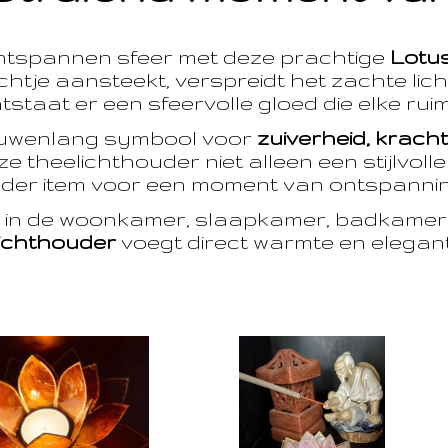
ntspannen sfeer met deze prachtige
Lotu
htje aansteekt, verspreidt het zachte licht
taat er een sfeervolle gloed die elke ruim
euwenlang symbool voor
zuiverheid, krach
e theelichthouder niet alleen een stijlvoll
der item voor een moment van ontspanning
t in de woonkamer, slaapkamer, badkamer 
ichthouder
voegt direct warmte en eleganti