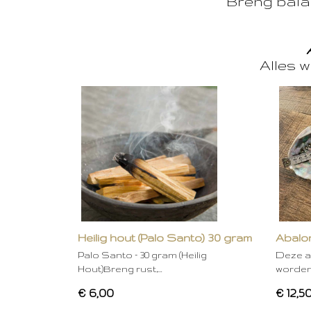
Breng balan
Alles w
Heilig hout (Palo Santo) 30 gram
Abalon
Palo Santo – 30 gram (Heilig
Deze a
Hout)Breng rust,…
worden
€ 6,00
€ 12,5