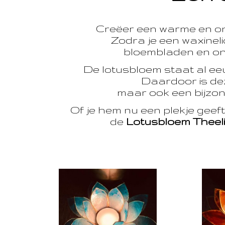
Creëer een warme en o
Zodra je een waxinelic
bloembladen en onts
De lotusbloem staat al e
Daardoor is dez
maar ook een bijzon
Of je hem nu een plekje geef
de
Lotusbloem Theel