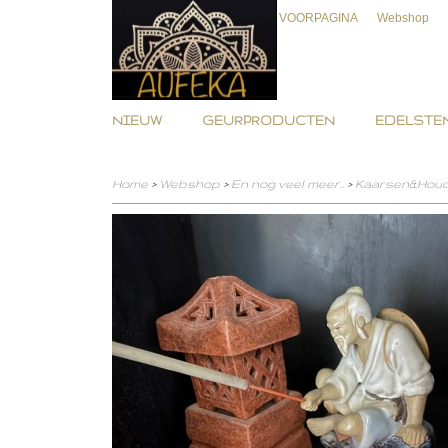
VOORPAGINA
Webshop
NIEUW
GEURPRODUCTEN
EDELSTEN
Home
>
Webshop
>
En nog veel meer..
>
Kaarsen&Hou