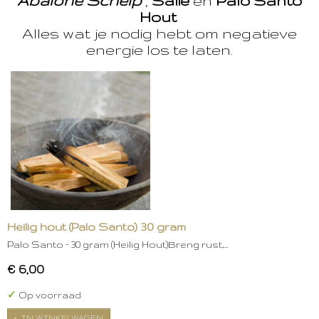
Abalone Schelp
,
Salie
en
Palo Santo
Hout
Alles wat je nodig hebt om negatieve
energie los te laten.
Heilig hout (Palo Santo) 30 gram
Palo Santo – 30 gram (Heilig Hout)Breng rust,…
€ 6,00
✓
Op voorraad
IN WINKELWAGEN