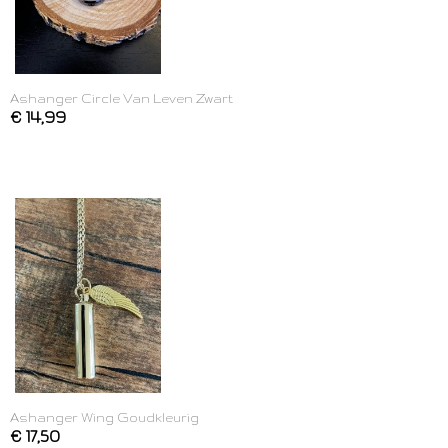
Ashanger Circle Van Leven Zwart
€ 14,99
Ashanger Wing Goudkleurig
€ 17,50