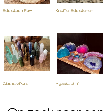
Edelsteen Ruw
Knuffel Edelstenen
Obelisk/Punt
Agaatschijf