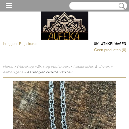
UW WINKELWAGEN
Inloggen
Registreren
Geen producten
(0)
Home
>
Webshop
>
En nog veel meer..
>
Assieraden & Urnen
>
Ashangers
> Ashanger Zwarte Vlinder