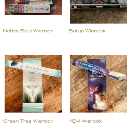
Native Soul Wierook
Satya Wierook
Green Tree Wierook
HEM Wierook