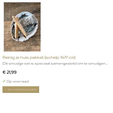
Reinig je huis pakket (schelp 14/17 cm)
Dit smudge set is speciaal samengesteld om te smudgen.…
€ 21,99
✓
Op voorraad
IN WINKELWAGEN