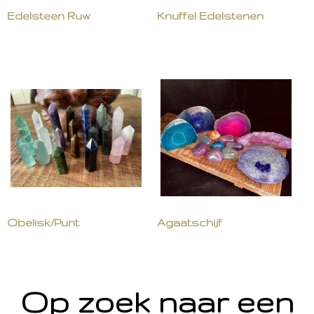
Edelsteen Ruw
Knuffel Edelstenen
Obelisk/Punt
Agaatschijf
Op zoek naar een