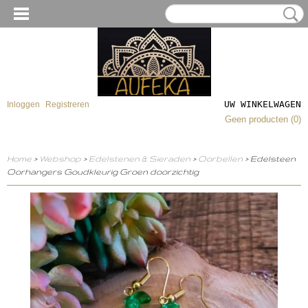
UW WINKELWAGEN
Inloggen
Registreren
Geen producten
(0)
Home
>
Webshop
>
Edelstenen & Sieraden
>
Oorbellen
> Edelsteen
Oorhangers Goudkleurig Groen doorzichtig