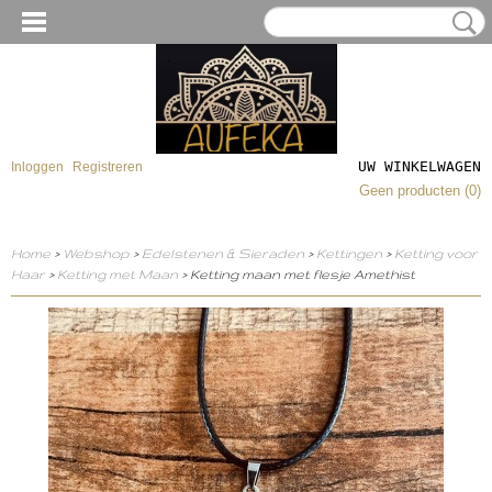
UW WINKELWAGEN
Inloggen
Registreren
Geen producten
(0)
Home
>
Webshop
>
Edelstenen & Sieraden
>
Kettingen
>
Ketting voor
Haar
>
Ketting met Maan
> Ketting maan met flesje Amethist