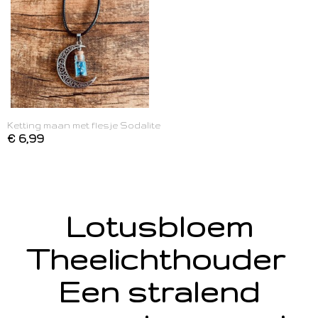
Ketting maan met flesje Sodalite
€ 6,99
Lotusbloem
Theelichthouder
Een stralend