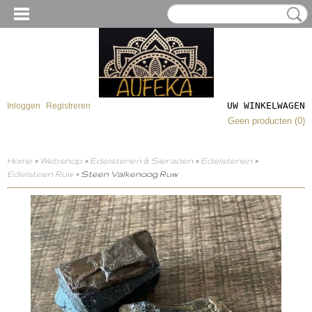
UW WINKELWAGEN
Inloggen
Registreren
Geen producten
(0)
Home
>
Webshop
>
Edelstenen & Sieraden
>
Edelstenen
>
Edelsteen Ruw
> Steen Valkenoog Ruw