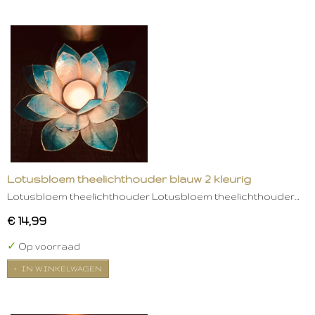
Lotusbloem theelichthouder blauw 2 kleurig
Lotusbloem theelichthouder Lotusbloem theelichthouder…
€ 14,99
✓
Op voorraad
IN WINKELWAGEN