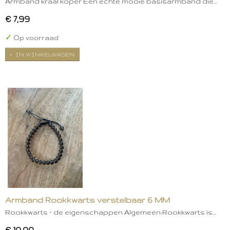
Armband kraal koper Een echte mooie basisarmband die…
€ 7,99
✓
Op voorraad
IN WINKELWAGEN
Armband Rookkwarts verstelbaar 6 MM
Rookkwarts – de eigenschappen Algemeen:Rookkwarts is…
€ 10,00