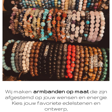
Wij maken
armbanden op maat
die zijn
afgestemd op jouw wensen en energie.
Kies jouw favoriete edelstenen en
ontwerp,