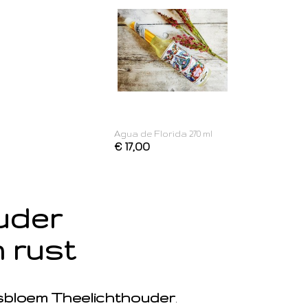
Agua de Florida 270 ml
€ 17,00
ouder
 rust
sbloem Theelichthouder
.