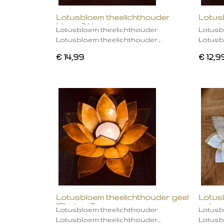
Lotusbloem theelichthouder
Lotus
blauw 2 kleurig
oranje
Lotusbloem theelichthouder
Lotusb
Lotusbloem theelichthouder…
Lotusb
€ 14,99
€ 12,9
Lotusbloem theelichthouder geel
Lotus
(Chakra 3)
gebro
Lotusbloem theelichthouder
Lotusb
Lotusbloem theelichthouder…
Lotusb