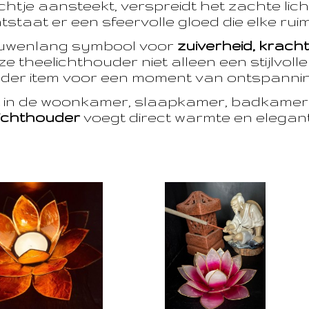
htje aansteekt, verspreidt het zachte licht
taat er een sfeervolle gloed die elke ruim
euwenlang symbool voor
zuiverheid, krach
e theelichthouder niet alleen een stijlvoll
der item voor een moment van ontspanning
t in de woonkamer, slaapkamer, badkamer 
ichthouder
voegt direct warmte en eleganti