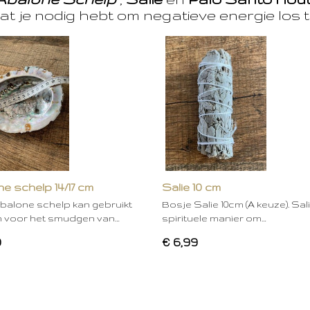
at je nodig hebt om negatieve energie los t
e schelp 14/17 cm
Salie 10 cm
balone schelp kan gebruikt
Bosje Salie 10cm (A keuze). Sal
 voor het smudgen van…
spirituele manier om…
0
€ 6,99