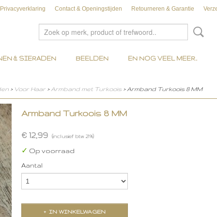
Privacyverklaring
Contact & Openingstijden
Retourneren & Garantie
Verz
EN & SIERADEN
BEELDEN
EN NOG VEEL MEER..
den
>
Voor Haar
>
Armband met Turkoois
> Armband Turkoois 8 MM
Armband Turkoois 8 MM
€ 12,99
(inclusief btw 21%)
✓
Op voorraad
Aantal
IN WINKELWAGEN