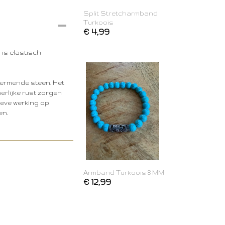
Split Stretcharmband
Turkoois
€ 4,99
 is elastisch
hermende steen. Het
erlijke rust zorgen
tieve werking op
en.
Armband Turkoois 8 MM
€ 12,99