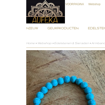
VOORPAGINA
Webshop
NIEUW
GEURPRODUCTEN
EDELSTEN
Home
>
Webshop
>
Edelstenen & Sieraden
>
Armban