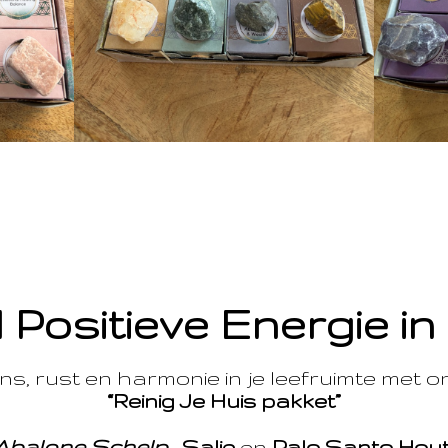
 Positieve Energie in
s, rust en harmonie in je leefruimte met 
“Reinig Je Huis pakket”
Abalone Schelp
,
Salie
en
Palo Santo Hou