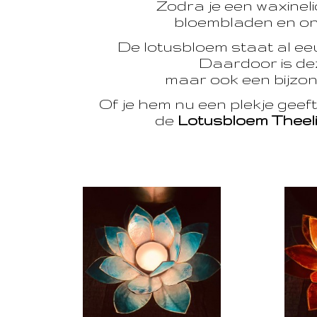
Zodra je een waxinelic
bloembladen en onts
De lotusbloem staat al e
Daardoor is dez
maar ook een bijzon
Of je hem nu een plekje geef
de
Lotusbloem Theel