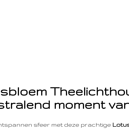
sbloem Theelichth
stralend moment van
ntspannen sfeer met deze prachtige
Lotu