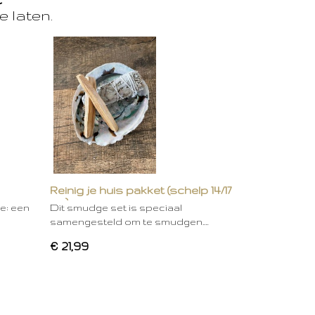
e laten.
Reinig je huis pakket (schelp 14/17
cm)
ie: een
Dit smudge set is speciaal
samengesteld om te smudgen.…
€ 21,99