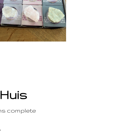
 Huis
ons complete
t