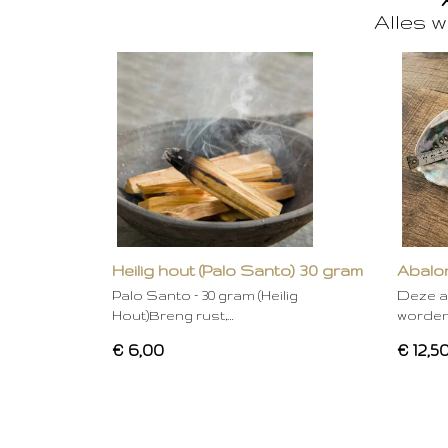
Alles w
Heilig hout (Palo Santo) 30 gram
Abalon
Palo Santo – 30 gram (Heilig
Deze a
Hout)Breng rust,…
worden
€ 6,00
€ 12,5