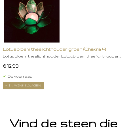
Lotusbloem theelichthouder groen (Chakra 4)
Lotusbloem theelichthouder Lotusbloem theelichthouder…
€ 12,99
✓
Op voorraad
IN WINKELWAGEN
Vind de steen die