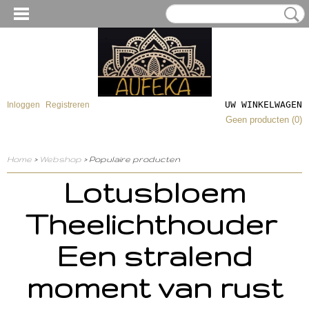
UW WINKELWAGEN
Inloggen
Registreren
Geen producten
(0)
Home
>
Webshop
> Populaire producten
Lotusbloem
Theelichthouder
Een stralend
moment van rust