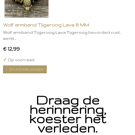
Wolf armband Tijgeroog Lava 8 MM
Wolf armband Tijgeroog Lava Tijgeroog bevordert rust,
werkt…
€ 12,99
✓
Op voorraad
IN WINKELWAGEN
Draag de
herinnering,
koester het
verleden.