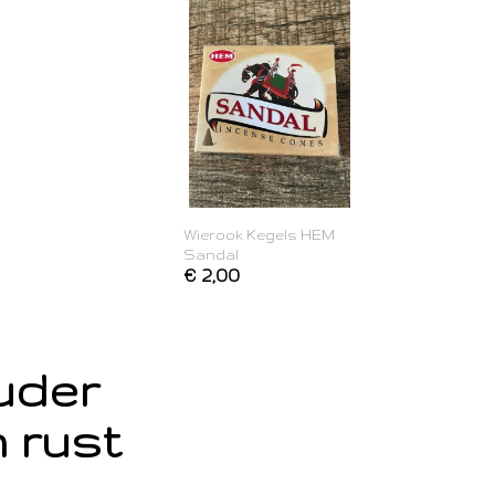
Wierook Kegels HEM
Sandal
€ 2,00
ouder
 rust