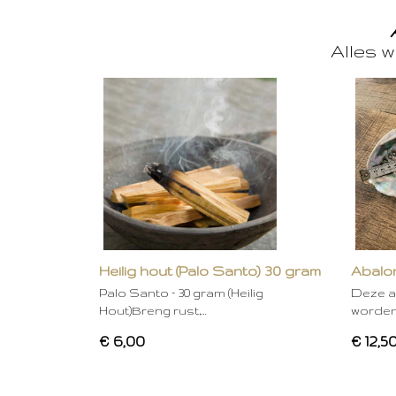
Alles w
Heilig hout (Palo Santo) 30 gram
Abalon
Palo Santo – 30 gram (Heilig
Deze a
Hout)Breng rust,…
worden
€ 6,00
€ 12,5