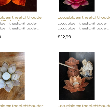
bloem theelichthouder
Lotusbloem theelichthoud
 (Chakra 2)
rose
loem theelichthouder
Lotusbloem theelichthouder
loem theelichthouder…
Lotusbloem theelichthouder…
9
€ 12,99
bloem theelichthouder
Lotusbloem theelichthoud
ken wit
mocha