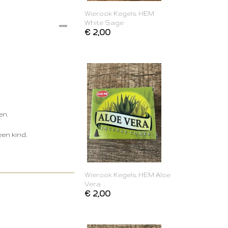
Wierook Kegels HEM
White Sage
€ 2,00
en.
en kind.
Wierook Kegels HEM Aloe
Vera
€ 2,00