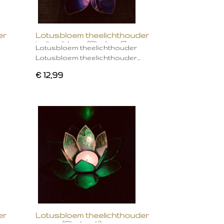
er
Lotusbloem theelichthouder
indigo blauw (Chakra 6)
Lotusbloem theelichthouder
Lotusbloem theelichthouder…
€ 12,99
er
Lotusbloem theelichthouder
groen (Chakra 4)