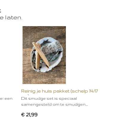
t
e laten.
Reinig je huis pakket (schelp 14/17
cm)
ie: een
Dit smudge set is speciaal
samengesteld om te smudgen.…
€ 21,99