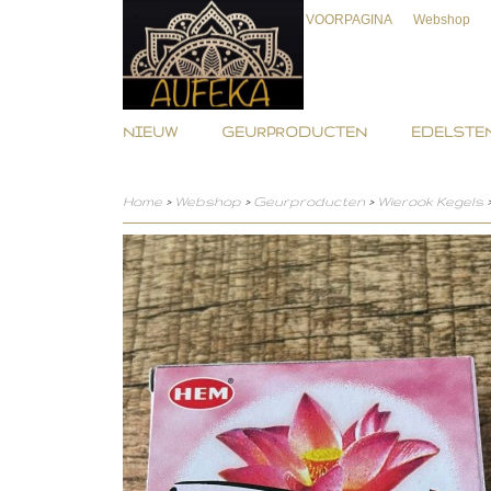
VOORPAGINA
Webshop
NIEUW
GEURPRODUCTEN
EDELSTEN
Home
>
Webshop
>
Geurproducten
>
Wierook Kegels