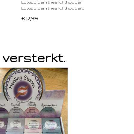
Lotusbloem theelichthouder
Lotusbloem theelichthouder…
€ 12,99
 versterkt.