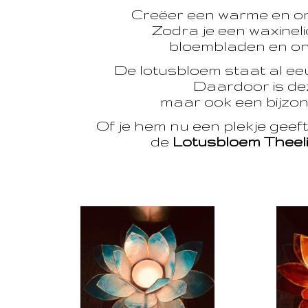
Creëer een warme en o
Zodra je een waxinelic
bloembladen en onts
De lotusbloem staat al e
Daardoor is dez
maar ook een bijzon
Of je hem nu een plekje geef
de
Lotusbloem Theel