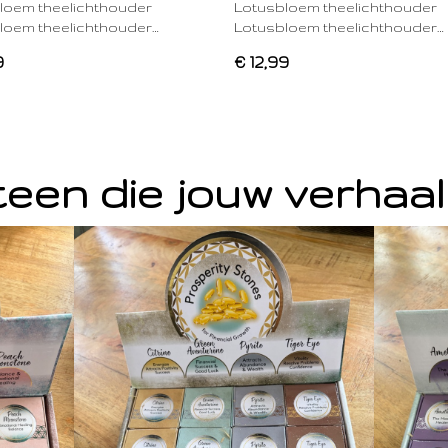
loem theelichthouder
Lotusbloem theelichthouder
loem theelichthouder…
Lotusbloem theelichthouder…
9
€ 12,99
een die jouw verhaal