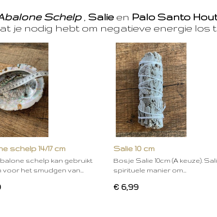
Abalone Schelp
,
Salie
en
Palo Santo Hou
at je nodig hebt om negatieve energie los t
e schelp 14/17 cm
Salie 10 cm
balone schelp kan gebruikt
Bosje Salie 10cm (A keuze). Sal
 voor het smudgen van…
spirituele manier om…
0
€ 6,99