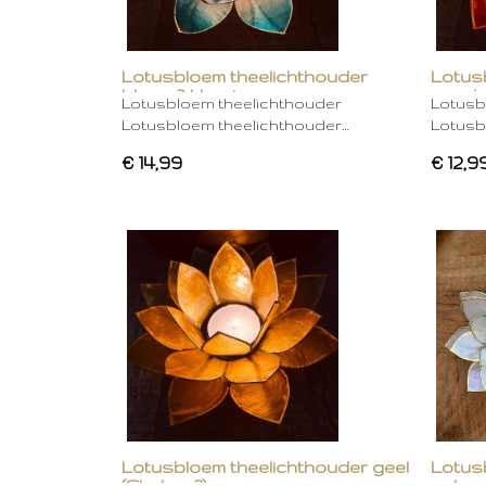
Lotusbloem theelichthouder
Lotus
blauw 2 kleurig
oranje
Lotusbloem theelichthouder
Lotusb
Lotusbloem theelichthouder…
Lotusb
€ 14,99
€ 12,9
Lotusbloem theelichthouder geel
Lotus
(Chakra 3)
gebro