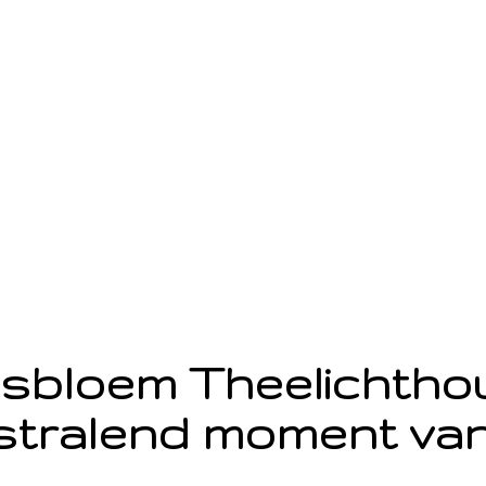
sbloem Theelichth
stralend moment van