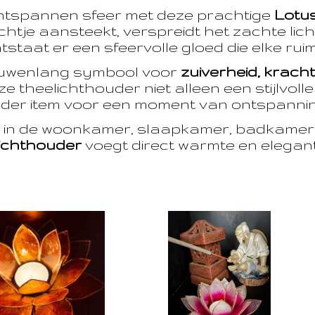
ntspannen sfeer met deze prachtige
Lotu
htje aansteekt, verspreidt het zachte licht
taat er een sfeervolle gloed die elke ruim
euwenlang symbool voor
zuiverheid, krach
e theelichthouder niet alleen een stijlvoll
der item voor een moment van ontspanning
t in de woonkamer, slaapkamer, badkamer 
ichthouder
voegt direct warmte en eleganti