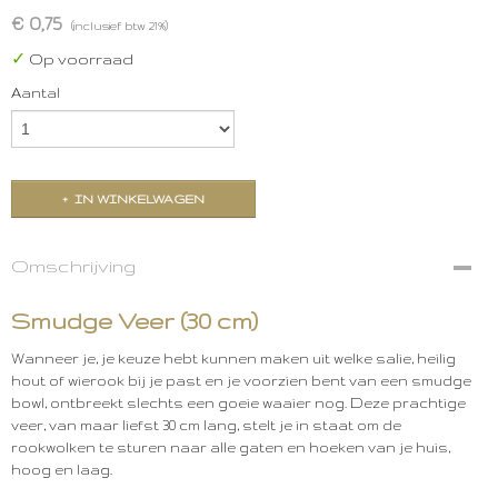
€ 0,75
(inclusief btw 21%)
✓
Op voorraad
Aantal
IN WINKELWAGEN
Omschrijving
Smudge Veer (30 cm)
Wanneer je, je keuze hebt kunnen maken uit welke salie, heilig
hout of wierook bij je past en je voorzien bent van een smudge
bowl, ontbreekt slechts een goeie waaier nog. Deze prachtige
veer, van maar liefst 30 cm lang, stelt je in staat om de
rookwolken te sturen naar alle gaten en hoeken van je huis,
hoog en laag.