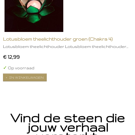
Lotusbloem theelichthouder groen (Chakra 4)
Lotusbloem theelichthouder Lotusbloem theelichthouder…
€ 12,99
✓
Op voorraad
IN WINKELWAGEN
Vind de steen die
jouw verhaal