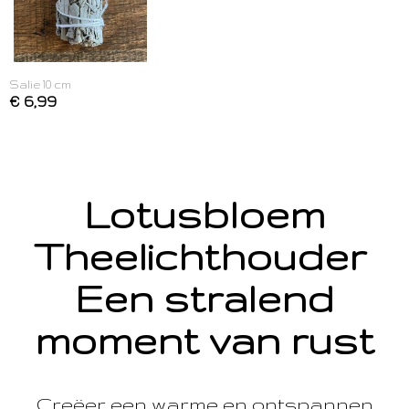
Salie 10 cm
€ 6,99
Lotusbloem
Theelichthouder
Een stralend
moment van rust
Creëer een warme en ontspannen