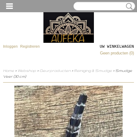
UW WINKELWAGEN
Inloggen
Registreren
Geen producten
(0)
Home
>
Webshop
>
Geurproducten
>
Reiniging & Smudge
> Smudge
Veer (30 cm)