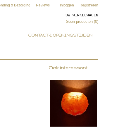
ending & Bezorging
Reviews
Inloggen
Registreren
UW WINKELWAGEN
Geen producten
(0)
CONTACT & OPENINGSTIJDEN
Ook interessant