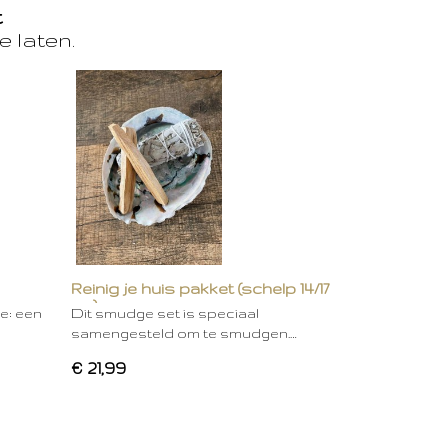
t
e laten.
Reinig je huis pakket (schelp 14/17
cm)
ie: een
Dit smudge set is speciaal
samengesteld om te smudgen.…
€ 21,99