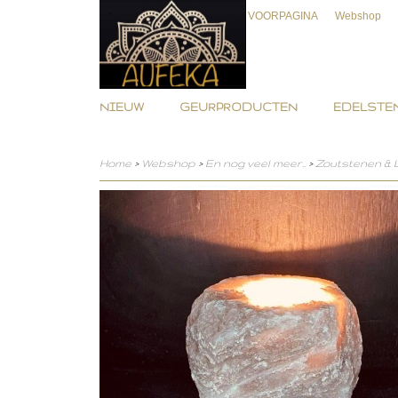
VOORPAGINA
Webshop
NIEUW
GEURPRODUCTEN
EDELSTEN
Home
>
Webshop
>
En nog veel meer..
>
Zoutstenen &