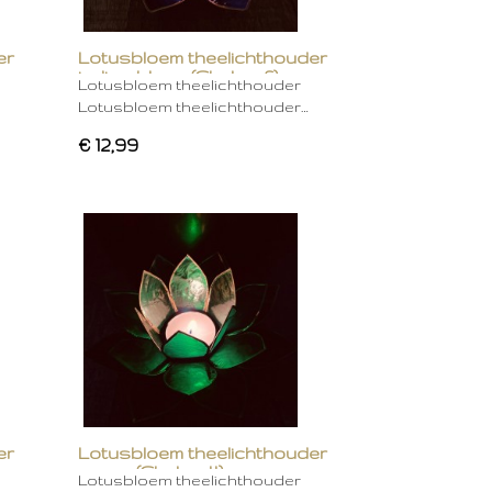
er
Lotusbloem theelichthouder
indigo blauw (Chakra 6)
Lotusbloem theelichthouder
Lotusbloem theelichthouder…
€ 12,99
er
Lotusbloem theelichthouder
groen (Chakra 4)
Lotusbloem theelichthouder