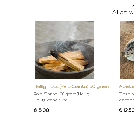
Alles w
Heilig hout (Palo Santo) 30 gram
Abalon
Palo Santo – 30 gram (Heilig
Deze a
Hout)Breng rust,…
worden
€ 6,00
€ 12,5