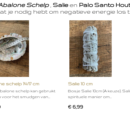
Abalone Schelp
,
Salie
en
Palo Santo Hou
at je nodig hebt om negatieve energie los t
e schelp 14/17 cm
Salie 10 cm
balone schelp kan gebruikt
Bosje Salie 10cm (A keuze). Sal
 voor het smudgen van…
spirituele manier om…
0
€ 6,99