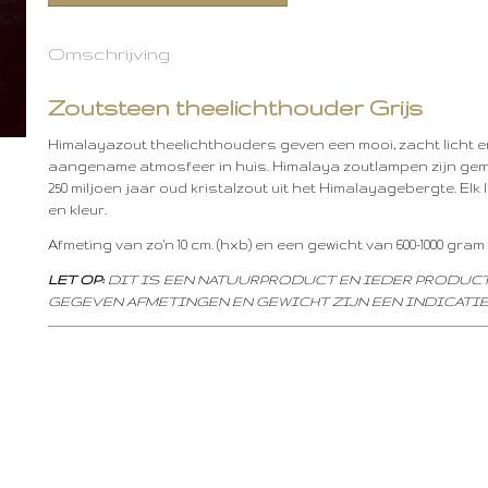
Omschrijving
Zoutsteen theelichthouder Grijs
Himalayazout theelichthouders geven een mooi, zacht licht 
aangename atmosfeer in huis. Himalaya zoutlampen zijn ge
250 miljoen jaar oud kristalzout uit het Himalayagebergte. Elk l
en kleur.
Afmeting van zo'n 10 cm. (hxb) en een gewicht van 600-1000 gram
LET OP:
DIT IS EEN NATUURPRODUCT EN IEDER PRODUCT
GEGEVEN AFMETINGEN EN GEWICHT ZIJN EEN INDICATIE