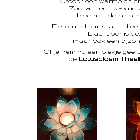
Creëer een warme en o
Zodra je een waxinelic
bloembladen en onts
De lotusbloem staat al e
Daardoor is dez
maar ook een bijzon
Of je hem nu een plekje geef
de
Lotusbloem Theel