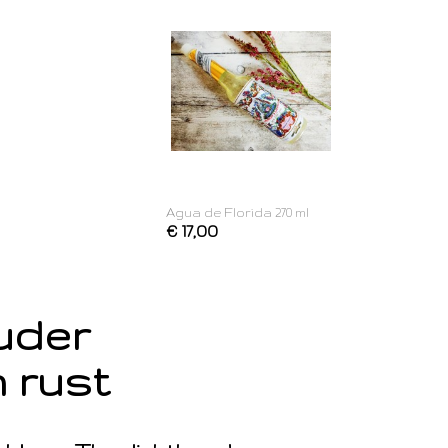
Agua de Florida 270 ml
€ 17,00
ouder
 rust