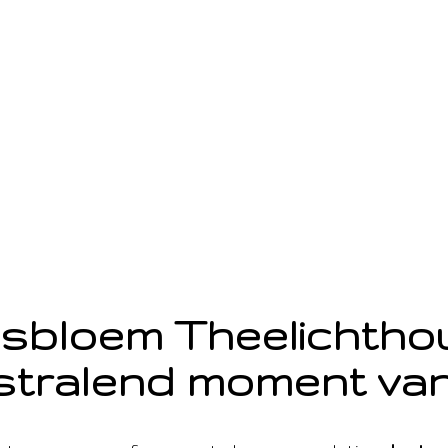
sbloem Theelichth
stralend moment van