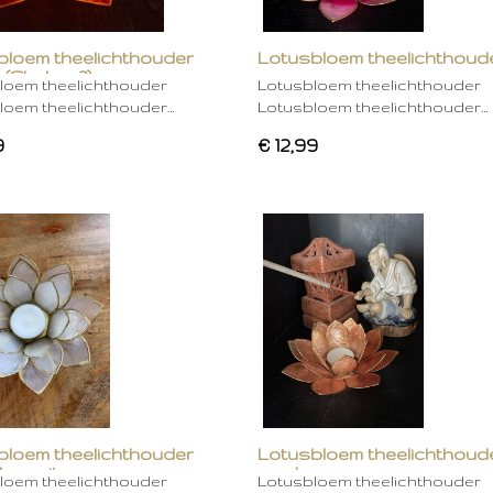
bloem theelichthouder
Lotusbloem theelichthoud
 (Chakra 2)
rose
loem theelichthouder
Lotusbloem theelichthouder
loem theelichthouder…
Lotusbloem theelichthouder…
9
€ 12,99
bloem theelichthouder
Lotusbloem theelichthoud
ken wit
mocha
loem theelichthouder
Lotusbloem theelichthouder