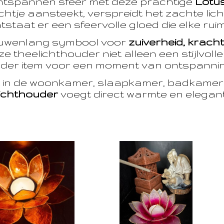
ntspannen sfeer met deze prachtige
Lotu
htje aansteekt, verspreidt het zachte licht
taat er een sfeervolle gloed die elke ruim
euwenlang symbool voor
zuiverheid, krach
e theelichthouder niet alleen een stijlvoll
der item voor een moment van ontspanning
t in de woonkamer, slaapkamer, badkamer 
ichthouder
voegt direct warmte en eleganti