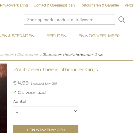
Privacyverklaring
Contact & Openingstijden
Retourneren & Garantie
Verz
EN & SIERADEN
BEELDEN
EN NOG VEEL MEER..
 Lampen
>
Zoutstenen
> Zoutsteen theelichthouder Grijs
Zoutsteen theelichthouder Grijs
€ 4,99
(inclusief btw 21%)
✓
Op voorraad
Aantal
IN WINKELWAGEN