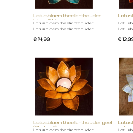
Lotusbloem theelichthouder
Lotus
blauw 2 kleurig
oranje
Lotusbloem theelichthouder
Lotusb
Lotusbloem theelichthouder…
Lotusb
€ 14,99
€ 12,9
Lotusbloem theelichthouder geel
Lotus
(Chakra 3)
gebro
Lotusbloem theelichthouder
Lotusb