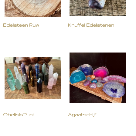
Edelsteen Ruw
Knuffel Edelstenen
Obelisk/Punt
Agaatschijf