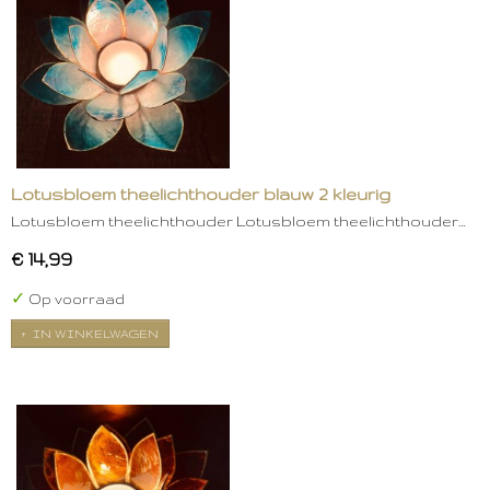
Lotusbloem theelichthouder blauw 2 kleurig
Lotusbloem theelichthouder Lotusbloem theelichthouder…
€ 14,99
✓
Op voorraad
IN WINKELWAGEN