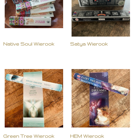
Native Soul Wierook
Satya Wierook
Green Tree Wierook
HEM Wierook