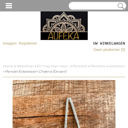
UW WINKELWAGEN
Inloggen
Registreren
Geen producten
(0)
Home
>
Webshop
>
En nog veel meer..
>
Pendels
>
Pendels edelsteen
> Pendel Edelsteen Chakra (Groen)