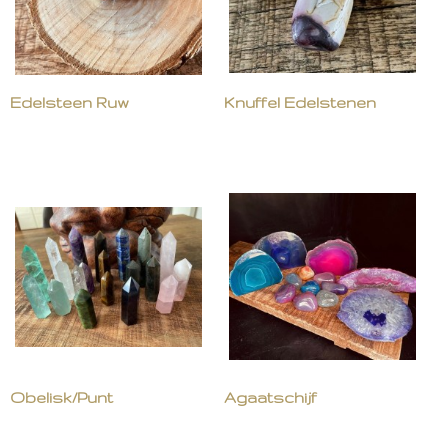
Edelsteen Ruw
Knuffel Edelstenen
Obelisk/Punt
Agaatschijf