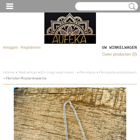
UW WINKELWAGEN
Inloggen
Registreren
Geen producten
(0)
Home
>
Webshop
>
En nog veel meer..
>
Pendels
>
Pendels edelsteen
> Pendel Rozenkwarts