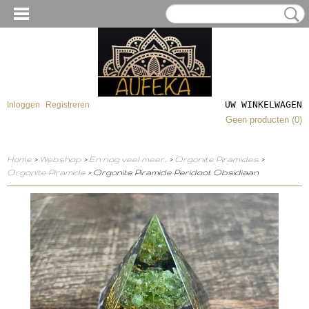
UW WINKELWAGEN
Inloggen
Registreren
Geen producten
(0)
Home
>
Webshop
>
En nog veel meer..
>
Orgonite Piramides
>
Orgonite Piramide
> Orgonite Piramide Peridoot Obsidiaan