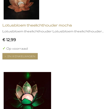
Lotusbloem theelichthouder mocha
Lotusbloem theelichthouder Lotusbloem theelichthouder…
€ 12,99
✓
Op voorraad
IN WINKELWAGEN