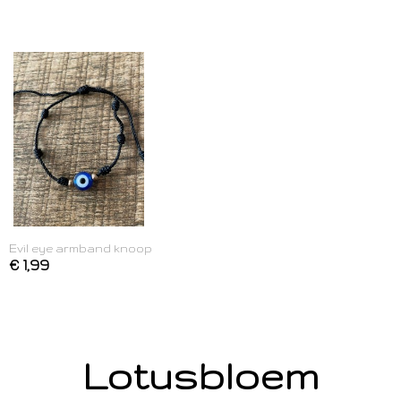
Evil eye armband knoop
€ 1,99
Lotusbloem