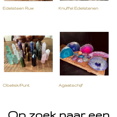
Edelsteen Ruw
Knuffel Edelstenen
Obelisk/Punt
Agaatschijf
Op zoek naar een