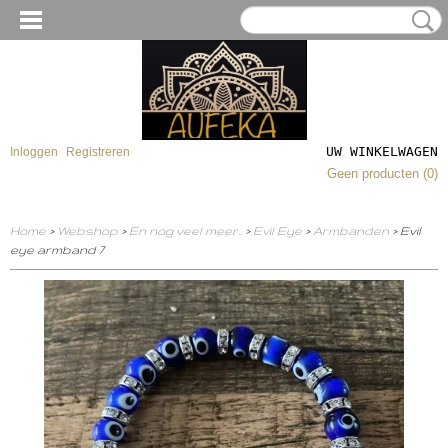
UW WINKELWAGEN
Inloggen
Registreren
Geen producten
(0)
Home
>
Webshop
>
En nog veel meer..
>
Evil Eye
>
Armbanden
> Evil
eye armband 7