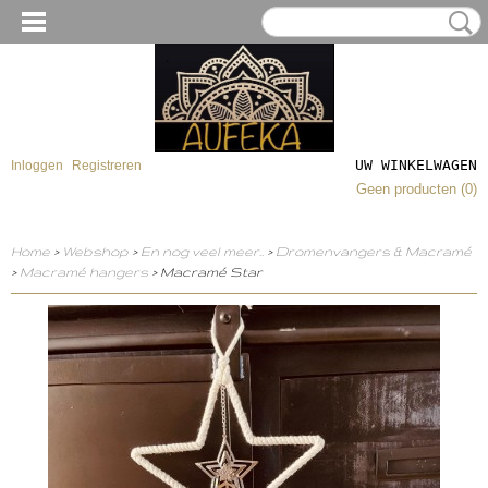
UW WINKELWAGEN
Inloggen
Registreren
Geen producten
(0)
Home
>
Webshop
>
En nog veel meer..
>
Dromenvangers & Macramé
>
Macramé hangers
> Macramé Star