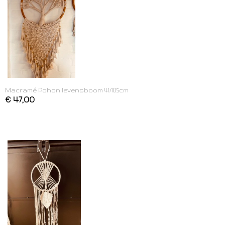
Macramé Pohon levensboom 41/105cm
€ 47,00