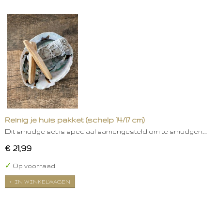
Reinig je huis pakket (schelp 14/17 cm)
Dit smudge set is speciaal samengesteld om te smudgen.…
€ 21,99
✓
Op voorraad
IN WINKELWAGEN