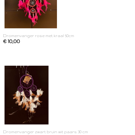
Dromenvanger rose met kraal 50cm
€ 10,00
Dromenvanger zwart bruin wit paars 30 cm