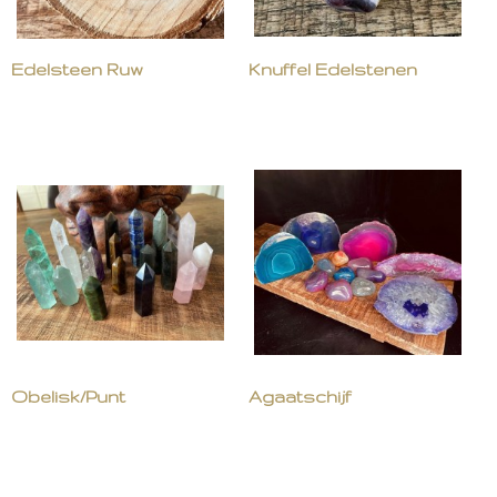
Edelsteen Ruw
Knuffel Edelstenen
Obelisk/Punt
Agaatschijf