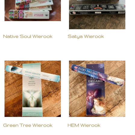
Native Soul Wierook
Satya Wierook
Green Tree Wierook
HEM Wierook