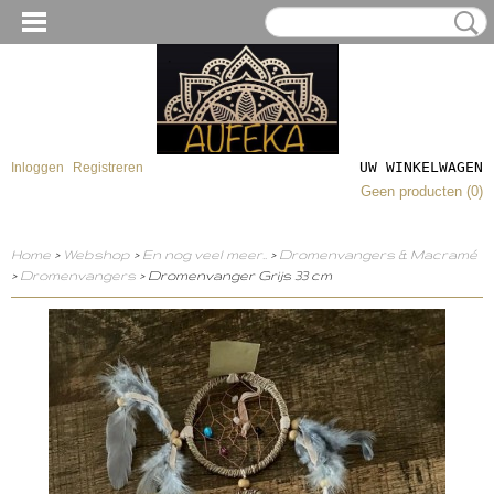
UW WINKELWAGEN
Inloggen
Registreren
Geen producten
(0)
Home
>
Webshop
>
En nog veel meer..
>
Dromenvangers & Macramé
>
Dromenvangers
> Dromenvanger Grijs 33 cm