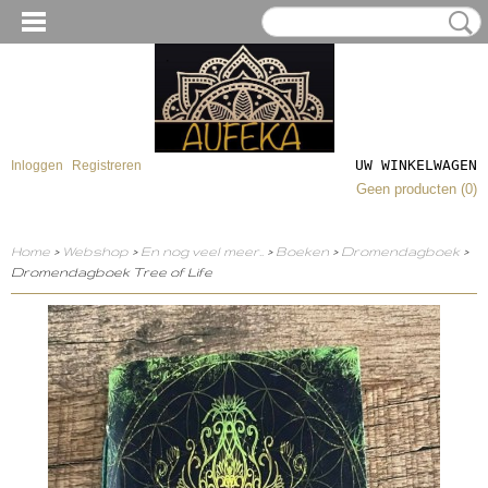
UW WINKELWAGEN
Inloggen
Registreren
Geen producten
(0)
Home
>
Webshop
>
En nog veel meer..
>
Boeken
>
Dromendagboek
>
Dromendagboek Tree of Life