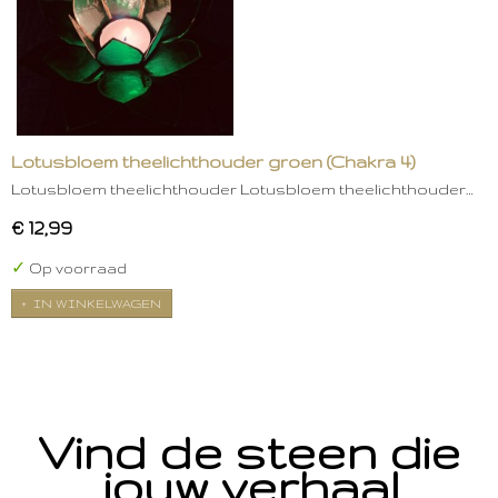
Lotusbloem theelichthouder groen (Chakra 4)
Lotusbloem theelichthouder Lotusbloem theelichthouder…
€ 12,99
✓
Op voorraad
IN WINKELWAGEN
Vind de steen die
jouw verhaal