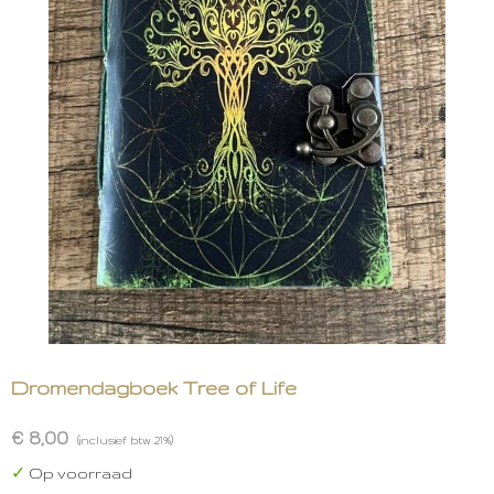
Dromendagboek Tree of Life
€ 8,00
(inclusief btw 21%)
✓
Op voorraad