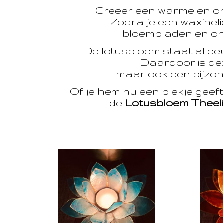
Creëer een warme en o
Zodra je een waxinelic
bloembladen en onts
De lotusbloem staat al e
Daardoor is dez
maar ook een bijzon
Of je hem nu een plekje geef
de
Lotusbloem Theel