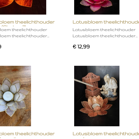
bloem theelichthouder
Lotusbloem theelichthoud
 (Chakra 2)
rose
loem theelichthouder
Lotusbloem theelichthouder
loem theelichthouder…
Lotusbloem theelichthouder…
9
€ 12,99
bloem theelichthouder
Lotusbloem theelichthoud
ken wit
mocha