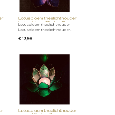
er
Lotusbloem theelichthouder
indigo blauw (Chakra 6)
Lotusbloem theelichthouder
Lotusbloem theelichthouder…
€ 12,99
er
Lotusbloem theelichthouder
groen (Chakra 4)