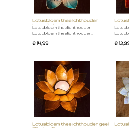
Lotusbloem theelichthouder
Lotus
blauw 2 kleurig
oranje
Lotusbloem theelichthouder
Lotusb
Lotusbloem theelichthouder…
Lotusb
€ 14,99
€ 12,9
Lotusbloem theelichthouder geel
Lotus
(Chakra 3)
gebro