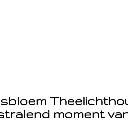
sbloem Theelichth
stralend moment van