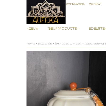
VOORPAGINA
Webshop
NIEUW
GEURPRODUCTEN
EDELSTEN
Home
>
Webshop
>
En nog veel meer..
>
Assieraden &