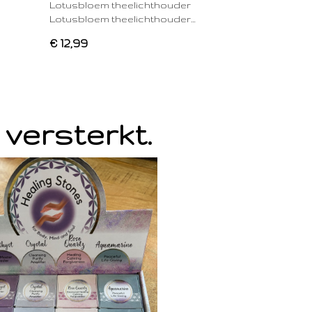
Lotusbloem theelichthouder
Lotusbloem theelichthouder…
€ 12,99
 versterkt.