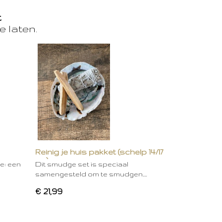
t
e laten.
Reinig je huis pakket (schelp 14/17
cm)
ie: een
Dit smudge set is speciaal
samengesteld om te smudgen.…
€ 21,99