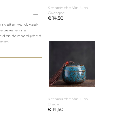
Keramische Mini Urn
Okergeel
€ 14,50
 klei) en wordt vaak
 te bewaren na
eid en de mogelijkheid
eren.
Keramische Mini Urn
Blauw
€ 14,50