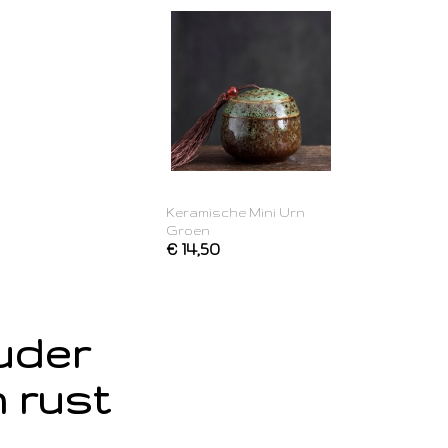
Keramische Mini Urn
Groen
€ 14,50
ouder
 rust