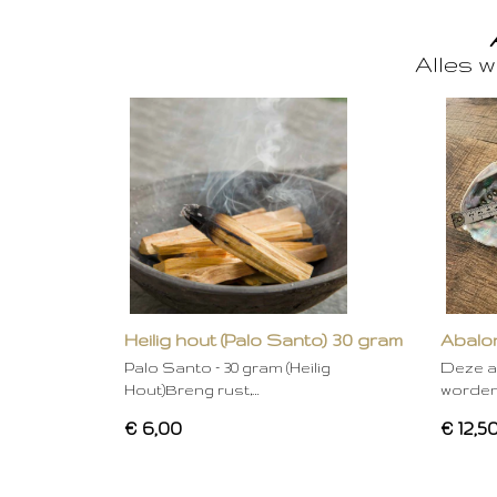
Alles w
Heilig hout (Palo Santo) 30 gram
Abalon
Palo Santo – 30 gram (Heilig
Deze a
Hout)Breng rust,…
worden
€ 6,00
€ 12,5