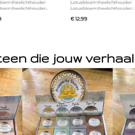
loem theelichthouder
Lotusbloem theelichthouder
loem theelichthouder…
Lotusbloem theelichthouder…
9
€ 12,99
een die jouw verhaal