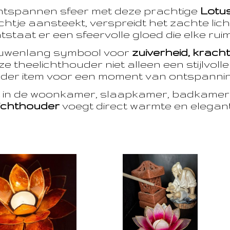
ntspannen sfeer met deze prachtige
Lotu
htje aansteekt, verspreidt het zachte licht
taat er een sfeervolle gloed die elke ruim
euwenlang symbool voor
zuiverheid, krach
e theelichthouder niet alleen een stijlvoll
der item voor een moment van ontspanning
t in de woonkamer, slaapkamer, badkamer 
ichthouder
voegt direct warmte en eleganti