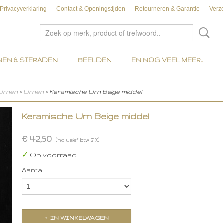
Privacyverklaring
Contact & Openingstijden
Retourneren & Garantie
Verz
EN & SIERADEN
BEELDEN
EN NOG VEEL MEER..
 Urnen
>
Urnen
> Keramische Urn Beige middel
Keramische Urn Beige middel
€ 42,50
(inclusief btw 21%)
✓
Op voorraad
Aantal
IN WINKELWAGEN