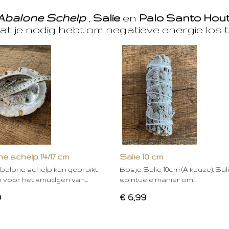
Abalone Schelp
,
Salie
en
Palo Santo Hou
at je nodig hebt om negatieve energie los t
e schelp 14/17 cm
Salie 10 cm
balone schelp kan gebruikt
Bosje Salie 10cm (A keuze). Sal
 voor het smudgen van…
spirituele manier om…
0
€ 6,99