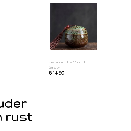
Keramische Mini Urn
Groen
€ 14,50
ouder
 rust