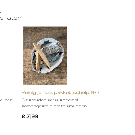
t
e laten.
Reinig je huis pakket (schelp 14/17
cm)
ie: een
Dit smudge set is speciaal
samengesteld om te smudgen.…
€ 21,99