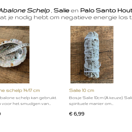
Abalone Schelp
,
Salie
en
Palo Santo Hou
at je nodig hebt om negatieve energie los t
e schelp 14/17 cm
Salie 10 cm
balone schelp kan gebruikt
Bosje Salie 10cm (A keuze). Sal
 voor het smudgen van…
spirituele manier om…
0
€ 6,99