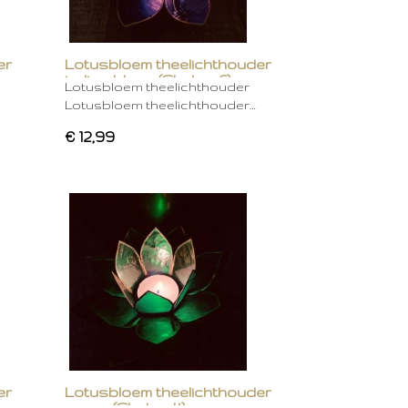
er
Lotusbloem theelichthouder
indigo blauw (Chakra 6)
Lotusbloem theelichthouder
Lotusbloem theelichthouder…
€ 12,99
er
Lotusbloem theelichthouder
groen (Chakra 4)