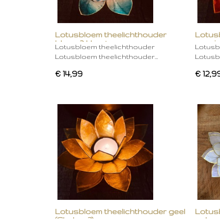
Lotusbloem theelichthouder
Lotus
blauw 2 kleurig
oranje
Lotusbloem theelichthouder
Lotusb
Lotusbloem theelichthouder…
Lotusb
€ 14,99
€ 12,9
Lotusbloem theelichthouder geel
Lotus
(Chakra 3)
gebro