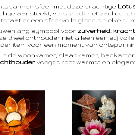
ntspannen sfeer met deze prachtige
Lotu
htje aansteekt, verspreidt het zachte licht
taat er een sfeervolle gloed die elke ruim
euwenlang symbool voor
zuiverheid, krach
e theelichthouder niet alleen een stijlvoll
der item voor een moment van ontspanning
t in de woonkamer, slaapkamer, badkamer 
ichthouder
voegt direct warmte en eleganti