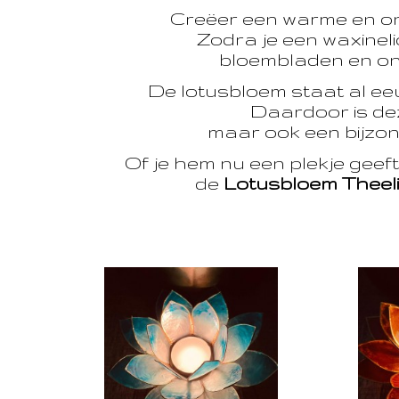
Creëer een warme en o
Zodra je een waxinelic
bloembladen en onts
De lotusbloem staat al e
Daardoor is dez
maar ook een bijzon
Of je hem nu een plekje geef
de
Lotusbloem Theel