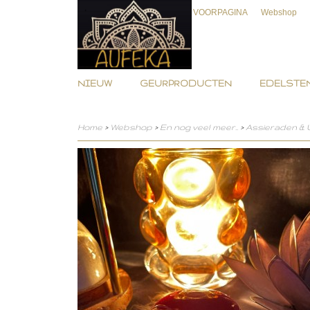
VOORPAGINA
Webshop
NIEUW
GEURPRODUCTEN
EDELSTEN
Home
>
Webshop
>
En nog veel meer..
>
Assieraden &