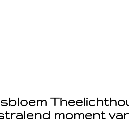
sbloem Theelichth
stralend moment van