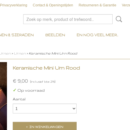
Privacyverklaring
Contact & Openingstijden
Retourneren & Garantie
Verz
EN & SIERADEN
BEELDEN
EN NOG VEEL MEER..
 Urnen
>
Urnen
> Keramische Mini Urn Rood
Keramische Mini Urn Rood
€ 9,00
(inclusief btw 21%)
✓
Op voorraad
Aantal
IN WINKELWAGEN