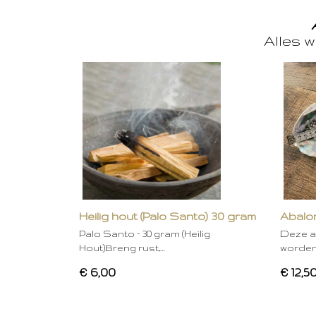
Alles w
Heilig hout (Palo Santo) 30 gram
Abalon
Palo Santo – 30 gram (Heilig
Deze a
Hout)Breng rust,…
worden
€ 6,00
€ 12,5