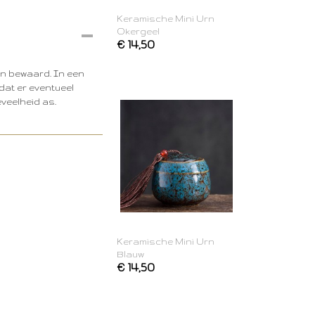
Keramische Mini Urn
Okergeel
€ 14,50
en bewaard. In een
dat er eventueel
veelheid as.
Keramische Mini Urn
Blauw
€ 14,50