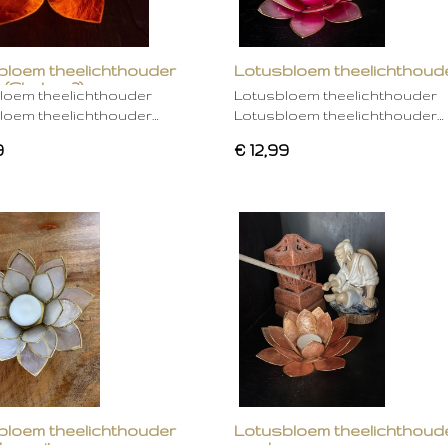
bloem theelichthouder
Lotusbloem theelichthoud
 (Chakra 2)
rose
loem theelichthouder
Lotusbloem theelichthouder
loem theelichthouder…
Lotusbloem theelichthouder…
9
€ 12,99
bloem theelichthouder
Lotusbloem theelichthoud
ken wit
mocha