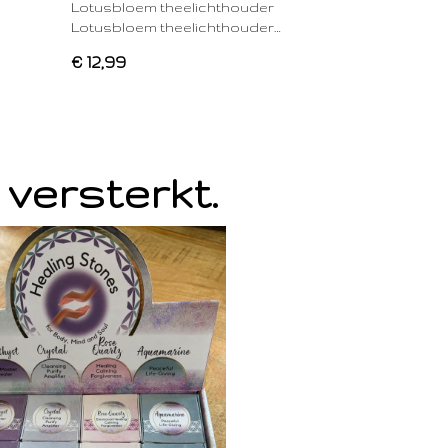
Lotusbloem theelichthouder
Lotusbloem theelichthouder…
€ 12,99
 versterkt.