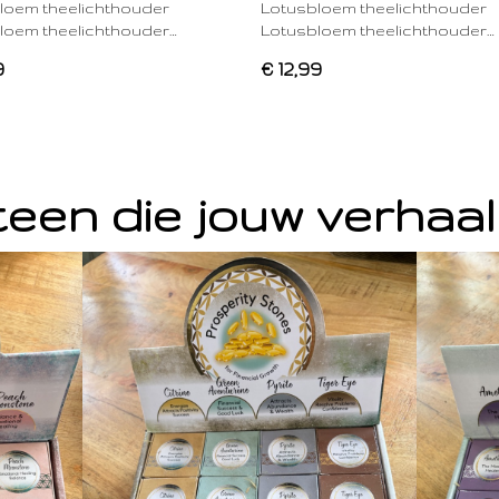
loem theelichthouder
Lotusbloem theelichthouder
loem theelichthouder…
Lotusbloem theelichthouder…
9
€ 12,99
een die jouw verhaal