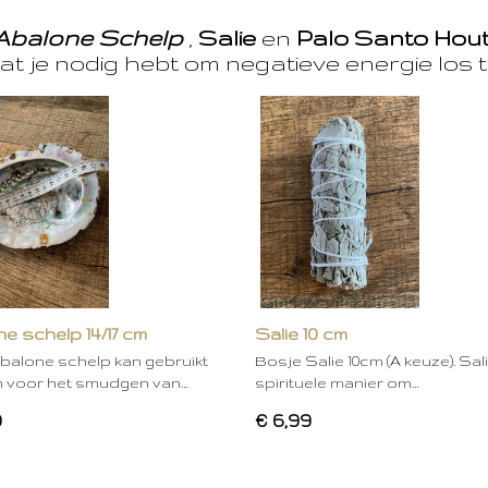
Abalone Schelp
,
Salie
en
Palo Santo Hou
at je nodig hebt om negatieve energie los t
e schelp 14/17 cm
Salie 10 cm
balone schelp kan gebruikt
Bosje Salie 10cm (A keuze). Sal
 voor het smudgen van…
spirituele manier om…
0
€ 6,99