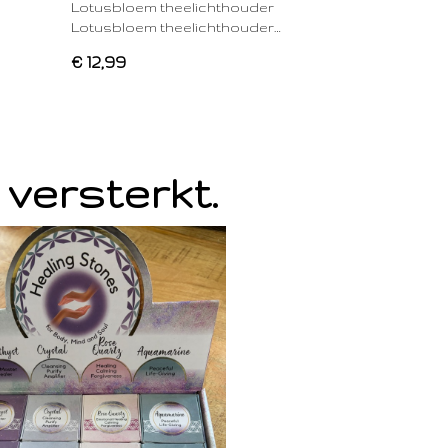
Lotusbloem theelichthouder
Lotusbloem theelichthouder…
€ 12,99
 versterkt.