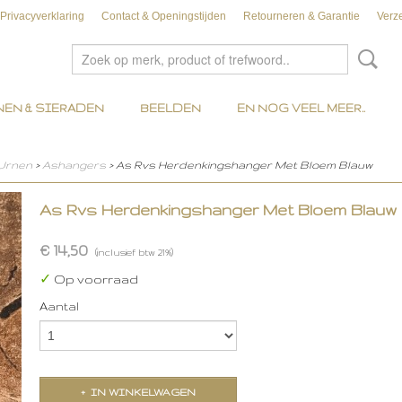
Privacyverklaring
Contact & Openingstijden
Retourneren & Garantie
Verz
EN & SIERADEN
BEELDEN
EN NOG VEEL MEER..
 Urnen
>
Ashangers
> As Rvs Herdenkingshanger Met Bloem Blauw
As Rvs Herdenkingshanger Met Bloem Blauw
€ 14,50
(inclusief btw 21%)
✓
Op voorraad
Aantal
IN WINKELWAGEN