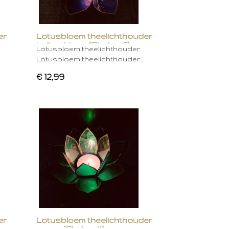
er
Lotusbloem theelichthouder
indigo blauw (Chakra 6)
Lotusbloem theelichthouder
Lotusbloem theelichthouder…
€ 12,99
er
Lotusbloem theelichthouder
groen (Chakra 4)