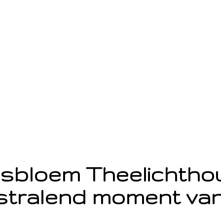
sbloem Theelichth
stralend moment van