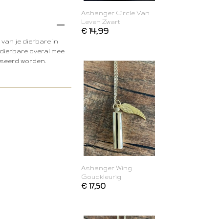
Ashanger Circle Van
Leven Zwart
€ 14,99
van je dierbare in
e dierbare overal mee
iseerd worden.
Ashanger Wing
Goudkleurig
€ 17,50