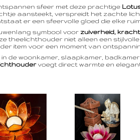
ntspannen sfeer met deze prachtige
Lotu
htje aansteekt, verspreidt het zachte licht
taat er een sfeervolle gloed die elke ruim
euwenlang symbool voor
zuiverheid, krach
e theelichthouder niet alleen een stijlvoll
der item voor een moment van ontspanning
t in de woonkamer, slaapkamer, badkamer 
ichthouder
voegt direct warmte en eleganti