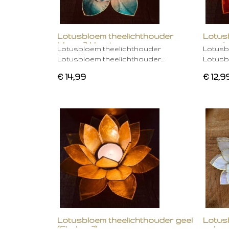
Lotusbloem theelichthouder
Lotus
blauw 2 kleurig
oranje
Lotusbloem theelichthouder
Lotusb
Lotusbloem theelichthouder…
Lotusb
€ 14,99
€ 12,9
Lotusbloem theelichthouder geel
Lotus
(Chakra 3)
gebro