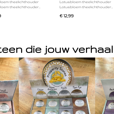
loem theelichthouder
Lotusbloem theelichthouder
loem theelichthouder…
Lotusbloem theelichthouder…
9
€ 12,99
een die jouw verhaal