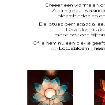
Creëer een warme en o
Zodra je een waxinelic
bloembladen en onts
De lotusbloem staat al e
Daardoor is dez
maar ook een bijzon
Of je hem nu een plekje geef
de
Lotusbloem Theel