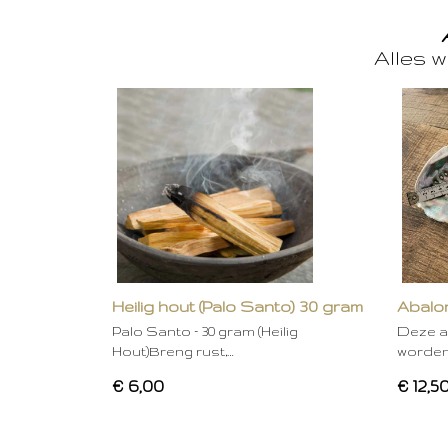
Alles w
Heilig hout (Palo Santo) 30 gram
Abalon
Palo Santo – 30 gram (Heilig
Deze a
Hout)Breng rust,…
worden
€ 6,00
€ 12,5