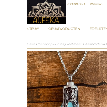
VOORPAGINA
Webshop
NIEUW
GEURPRODUCTEN
EDELSTEN
Home
>
Webshop
>
En nog veel meer..
>
Assieraden &