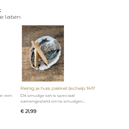
t
e laten.
Reinig je huis pakket (schelp 14/17
cm)
ie: een
Dit smudge set is speciaal
samengesteld om te smudgen.…
€ 21,99