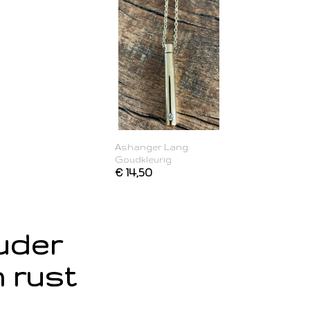
Ashanger Lang
Goudkleurig
€ 14,50
ouder
 rust