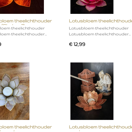
bloem theelichthouder
Lotusbloem theelichthoud
 (Chakra 2)
rose
loem theelichthouder
Lotusbloem theelichthouder
loem theelichthouder…
Lotusbloem theelichthouder…
9
€ 12,99
bloem theelichthouder
Lotusbloem theelichthoud
ken wit
mocha