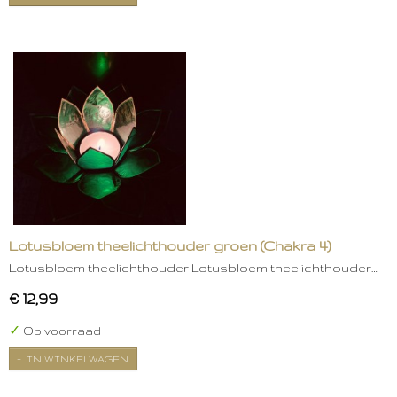
Lotusbloem theelichthouder groen (Chakra 4)
Lotusbloem theelichthouder Lotusbloem theelichthouder…
€ 12,99
✓
Op voorraad
IN WINKELWAGEN