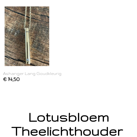
Ashanger Lang Goudkleurig
€ 14,50
Lotusbloem
Theelichthouder