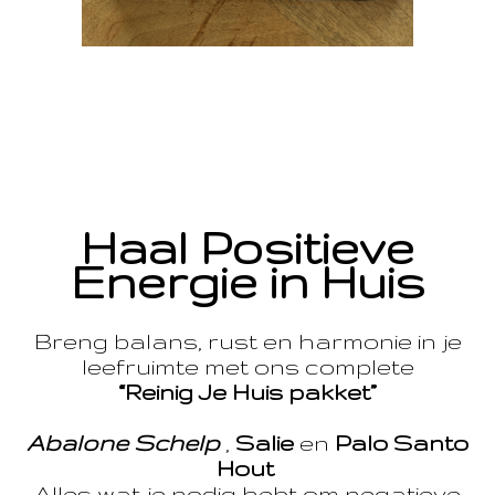
Haal Positieve
Energie in Huis
Breng balans, rust en harmonie in je
leefruimte met ons complete
“Reinig Je Huis pakket”
Abalone Schelp
,
Salie
en
Palo Santo
Hout
Alles wat je nodig hebt om negatieve