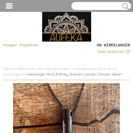
UW WINKELWAGEN
Inloggen
Registreren
Geen producten
(0)
Home
>
Webshop
>
En nog veel meer..
>
Assieraden & Urnen
>
Ashangers
> Ashanger Rvs Infinity Samen Liefde Cilinder Zwart