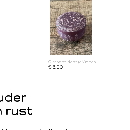
Sieraden doosje Vissen
€ 3,00
ouder
 rust