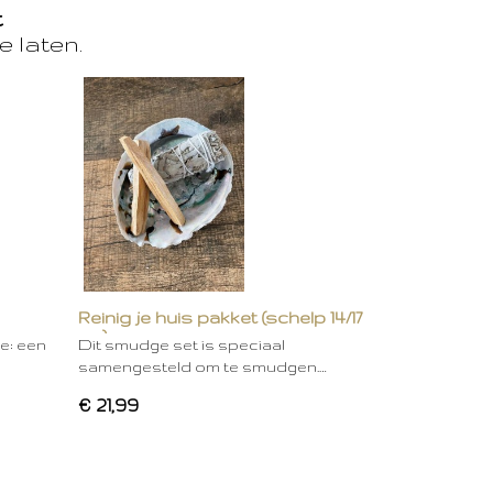
t
e laten.
Reinig je huis pakket (schelp 14/17
cm)
ie: een
Dit smudge set is speciaal
samengesteld om te smudgen.…
€ 21,99