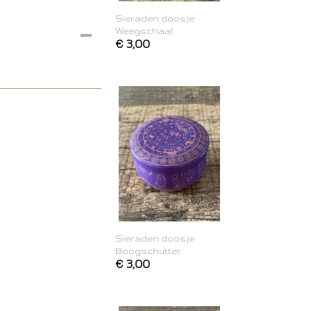
Sieraden doosje
Weegschaal
€ 3,00
Sieraden doosje
Boogschutter
€ 3,00