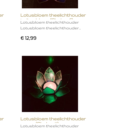
er
Lotusbloem theelichthouder
indigo blauw (Chakra 6)
Lotusbloem theelichthouder
Lotusbloem theelichthouder…
€ 12,99
er
Lotusbloem theelichthouder
groen (Chakra 4)
Lotusbloem theelichthouder