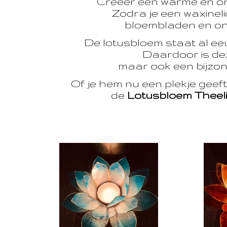
Creëer een warme en o
Zodra je een waxinelic
bloembladen en onts
De lotusbloem staat al e
Daardoor is dez
maar ook een bijzon
Of je hem nu een plekje geef
de
Lotusbloem Theel