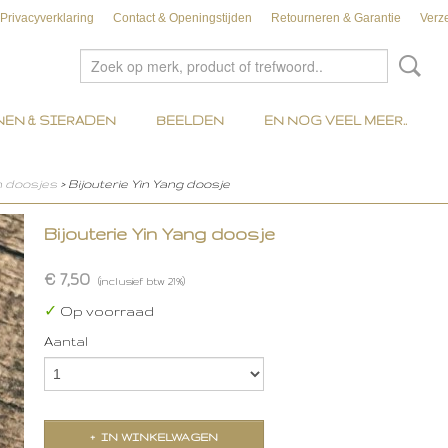
Privacyverklaring
Contact & Openingstijden
Retourneren & Garantie
Verz
EN & SIERADEN
BEELDEN
EN NOG VEEL MEER..
 doosjes
> Bijouterie Yin Yang doosje
Bijouterie Yin Yang doosje
€ 7,50
(inclusief btw 21%)
✓
Op voorraad
Aantal
IN WINKELWAGEN