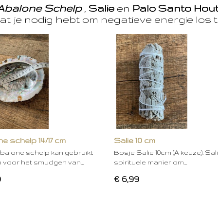
Abalone Schelp
,
Salie
en
Palo Santo Hou
at je nodig hebt om negatieve energie los t
e schelp 14/17 cm
Salie 10 cm
balone schelp kan gebruikt
Bosje Salie 10cm (A keuze). Sal
 voor het smudgen van…
spirituele manier om…
0
€ 6,99