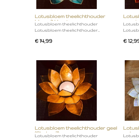
Lotusbloem theelichthouder
Lotus
blauw 2 kleurig
oranje
Lotusbloem theelichthouder
Lotusb
Lotusbloem theelichthouder…
Lotusb
€ 14,99
€ 12,9
Lotusbloem theelichthouder geel
Lotus
(Chakra 3)
gebro
Lotusbloem theelichthouder
Lotusb