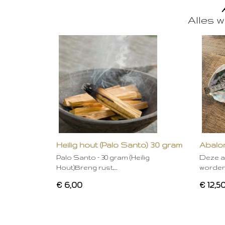
Alles w
Heilig hout (Palo Santo) 30 gram
Abalon
Palo Santo – 30 gram (Heilig
Deze a
Hout)Breng rust,…
worden
€ 6,00
€ 12,5