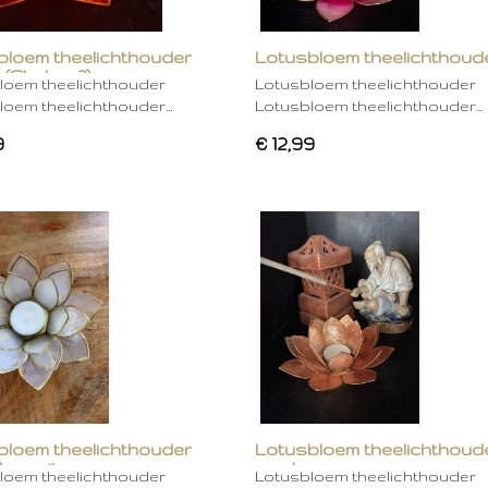
bloem theelichthouder
Lotusbloem theelichthoud
 (Chakra 2)
rose
loem theelichthouder
Lotusbloem theelichthouder
loem theelichthouder…
Lotusbloem theelichthouder…
9
€ 12,99
bloem theelichthouder
Lotusbloem theelichthoud
ken wit
mocha
loem theelichthouder
Lotusbloem theelichthouder