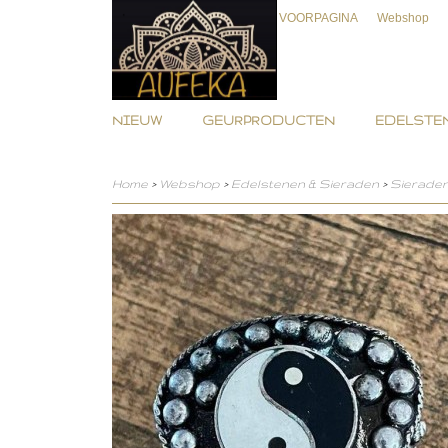
VOORPAGINA
Webshop
NIEUW
GEURPRODUCTEN
EDELSTEN
Home
>
Webshop
>
Edelstenen & Sieraden
>
Sieraden