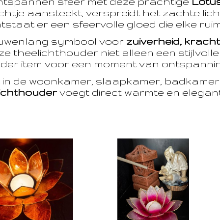
ntspannen sfeer met deze prachtige
Lotu
htje aansteekt, verspreidt het zachte licht
taat er een sfeervolle gloed die elke ruim
euwenlang symbool voor
zuiverheid, krach
e theelichthouder niet alleen een stijlvoll
der item voor een moment van ontspanning
t in de woonkamer, slaapkamer, badkamer 
ichthouder
voegt direct warmte en eleganti