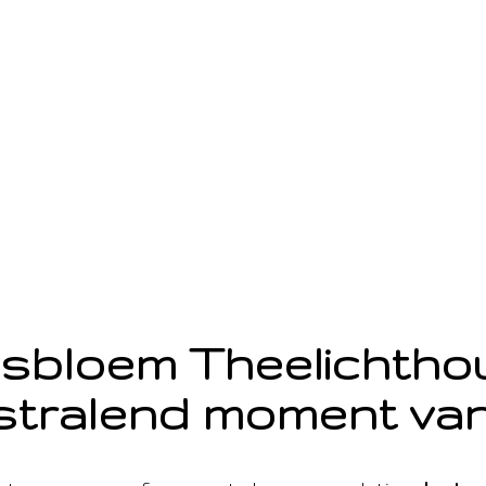
sbloem Theelichth
stralend moment van