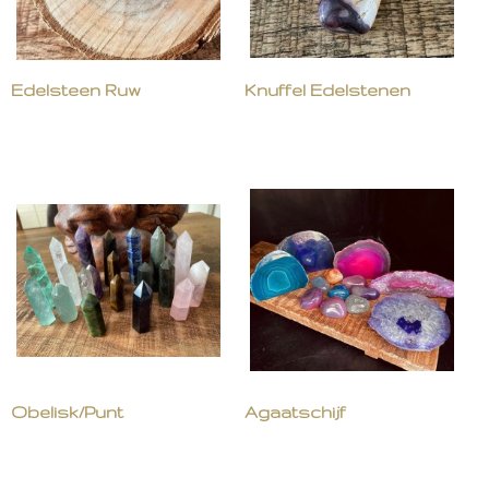
Edelsteen Ruw
Knuffel Edelstenen
Obelisk/Punt
Agaatschijf