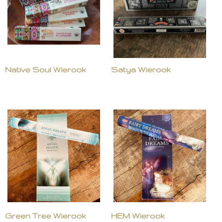
Native Soul Wierook
Satya Wierook
Green Tree Wierook
HEM Wierook