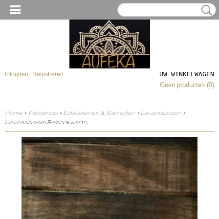
UW WINKELWAGEN
Inloggen
Registreren
Geen producten
(0)
Home
>
Webshop
>
Edelstenen & Sieraden
>
Levensboom
>
Levensboom Rozenkwarts