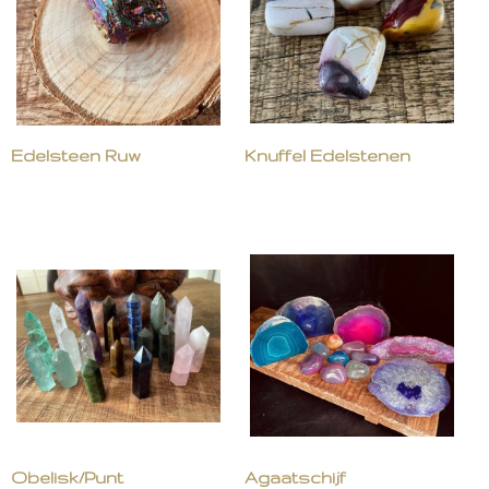
Edelsteen Ruw
Knuffel Edelstenen
Obelisk/Punt
Agaatschijf