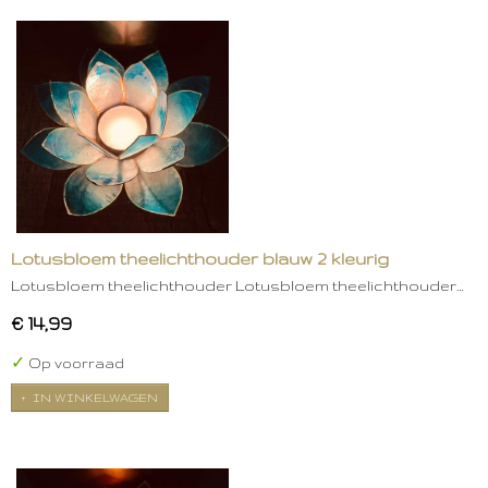
Lotusbloem theelichthouder blauw 2 kleurig
Lotusbloem theelichthouder Lotusbloem theelichthouder…
€ 14,99
✓
Op voorraad
IN WINKELWAGEN