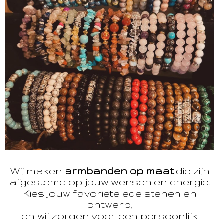
Wij maken
armbanden op maat
die zijn
afgestemd op jouw wensen en energie.
Kies jouw favoriete edelstenen en
ontwerp,
en wij zorgen voor een persoonlijk