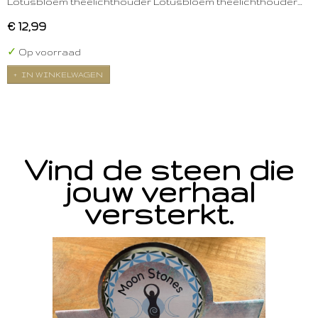
Lotusbloem theelichthouder Lotusbloem theelichthouder…
€ 12,99
✓
Op voorraad
IN WINKELWAGEN
Vind de steen die
jouw verhaal
versterkt.