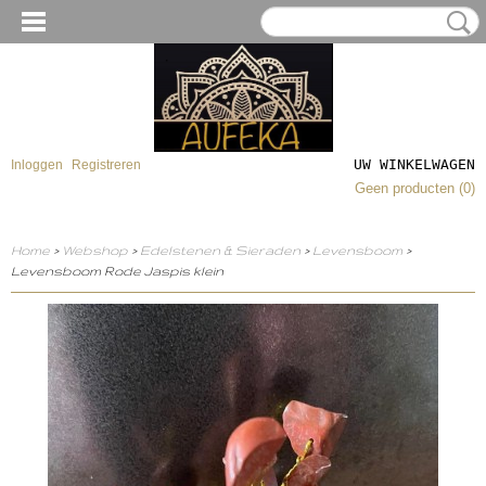
UW WINKELWAGEN
Inloggen
Registreren
Geen producten
(0)
Home
>
Webshop
>
Edelstenen & Sieraden
>
Levensboom
>
Levensboom Rode Jaspis klein