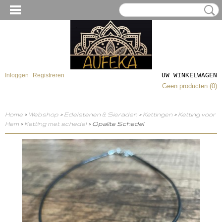
UW WINKELWAGEN
Inloggen
Registreren
Geen producten
(0)
Home
>
Webshop
>
Edelstenen & Sieraden
>
Kettingen
>
Ketting voor
Hem
>
Ketting met schedel
> Opalite Schedel