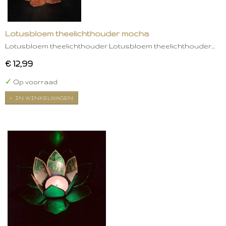
Lotusbloem theelichthouder mocha
Lotusbloem theelichthouder Lotusbloem theelichthouder…
€ 12,99
✓
Op voorraad
IN WINKELWAGEN