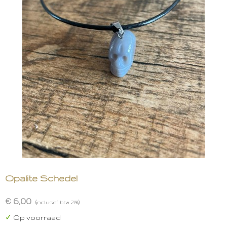
Opalite Schedel
€ 6,00
(inclusief btw 21%)
✓
Op voorraad