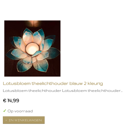
Lotusbloem theelichthouder blauw 2 kleurig
Lotusbloem theelichthouder Lotusbloem theelichthouder…
€ 14,99
✓
Op voorraad
IN WINKELWAGEN