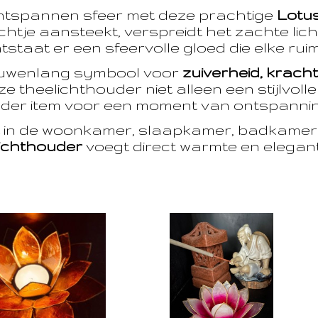
ntspannen sfeer met deze prachtige
Lotu
htje aansteekt, verspreidt het zachte licht
taat er een sfeervolle gloed die elke ruim
euwenlang symbool voor
zuiverheid, krach
e theelichthouder niet alleen een stijlvoll
der item voor een moment van ontspanning
t in de woonkamer, slaapkamer, badkamer 
ichthouder
voegt direct warmte en eleganti