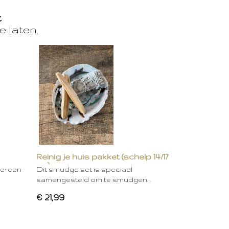
t
e laten.
Reinig je huis pakket (schelp 14/17
cm)
ie: een
Dit smudge set is speciaal
samengesteld om te smudgen.…
€ 21,99