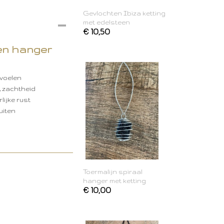
Gevlochten Ibiza ketting
met edelsteen
€ 10,50
en hanger
 voelen
t, zachtheid
lijke rust
uiten
Toermalijn spiraal
hanger met ketting
€ 10,00