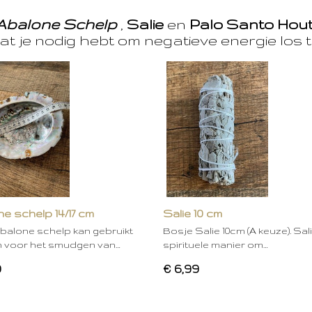
Abalone Schelp
,
Salie
en
Palo Santo Hou
at je nodig hebt om negatieve energie los t
e schelp 14/17 cm
Salie 10 cm
balone schelp kan gebruikt
Bosje Salie 10cm (A keuze). Sal
 voor het smudgen van…
spirituele manier om…
0
€ 6,99