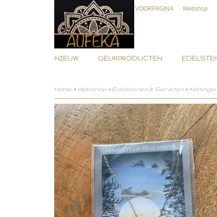
VOORPAGINA
Webshop
NIEUW
GEURPRODUCTEN
EDELSTEN
Home
>
Webshop
>
Edelstenen & Sieraden
>
Kettinge