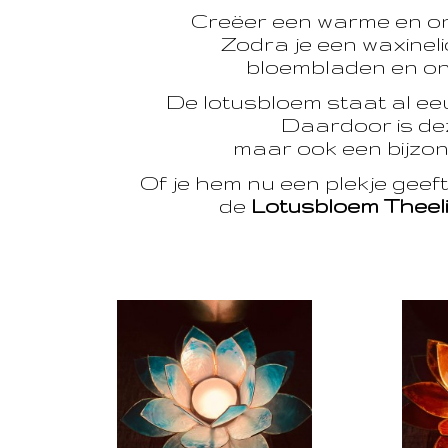
Creëer een warme en o
Zodra je een waxinelic
bloembladen en onts
De lotusbloem staat al e
Daardoor is dez
maar ook een bijzon
Of je hem nu een plekje geef
de
Lotusbloem Theel