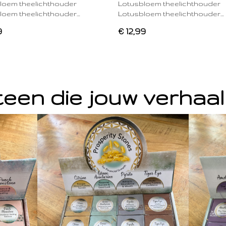
loem theelichthouder
Lotusbloem theelichthouder
loem theelichthouder…
Lotusbloem theelichthouder…
9
€ 12,99
een die jouw verhaal