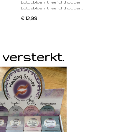
Lotusbloem theelichthouder
Lotusbloem theelichthouder…
€ 12,99
 versterkt.