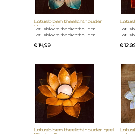
Lotusbloem theelichthouder
Lotus
blauw 2 kleurig
oranje
Lotusbloem theelichthouder
Lotusb
Lotusbloem theelichthouder…
Lotusb
€ 14,99
€ 12,9
Lotusbloem theelichthouder geel
Lotus
(Chakra 3)
gebro