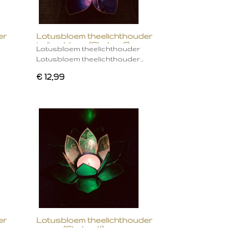
er
Lotusbloem theelichthouder
indigo blauw (Chakra 6)
Lotusbloem theelichthouder
Lotusbloem theelichthouder…
€ 12,99
er
Lotusbloem theelichthouder
groen (Chakra 4)