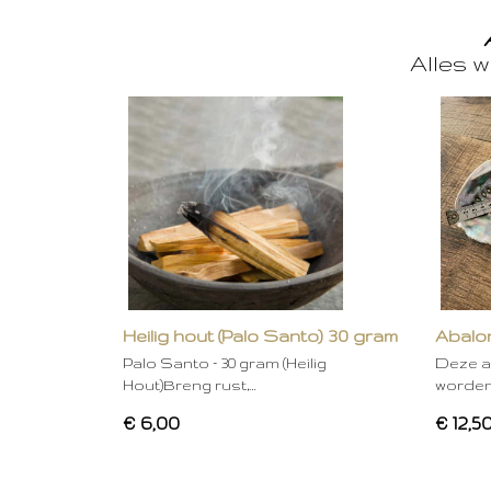
Alles w
Heilig hout (Palo Santo) 30 gram
Abalon
Palo Santo – 30 gram (Heilig
Deze a
Hout)Breng rust,…
worden
€ 6,00
€ 12,5