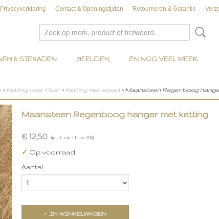
Privacyverklaring
Contact & Openingstijden
Retourneren & Garantie
Verz
EN & SIERADEN
BEELDEN
EN NOG VEEL MEER..
n
>
Ketting voor Haar
>
Ketting met steen
> Maansteen Regenboog hanger
Maansteen Regenboog hanger met ketting
€ 12,50
(inclusief btw 21%)
✓
Op voorraad
Aantal
IN WINKELWAGEN