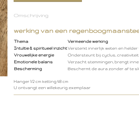
Omschrijving
werking van een regenboogmaanste
Thema
Vermeende werking
Intuïtie & spiritueel inzicht
Versterkt innerlijk weten en helder
Vrouwelijke energie
Ondersteunt bij cyclus, creativitei
Emotionele balans
Verzacht stemmingen, brengt inner
Bescherming
Beschermt de aura zonder af te sl
Hanger 1/2 cm ketting 48 cm
U ontvangt een willekeurig exemplaar