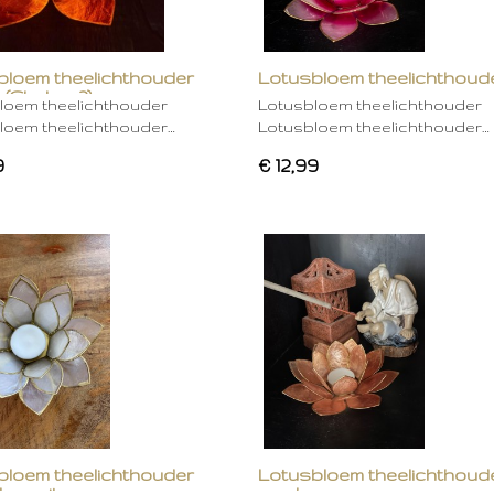
bloem theelichthouder
Lotusbloem theelichthoud
 (Chakra 2)
rose
loem theelichthouder
Lotusbloem theelichthouder
loem theelichthouder…
Lotusbloem theelichthouder…
9
€ 12,99
bloem theelichthouder
Lotusbloem theelichthoud
ken wit
mocha