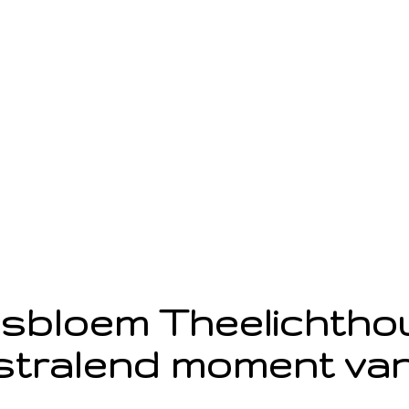
sbloem Theelichth
stralend moment van