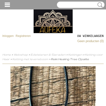
UW WINKELWAGEN
Inloggen
Registreren
Geen producten
(0)
Home
>
Webshop
>
Edelstenen & Sieraden
>
Kettingen
>
Ketting voor
Haar
>
Ketting met levensboom
> Reiki Healing Tree Opalite