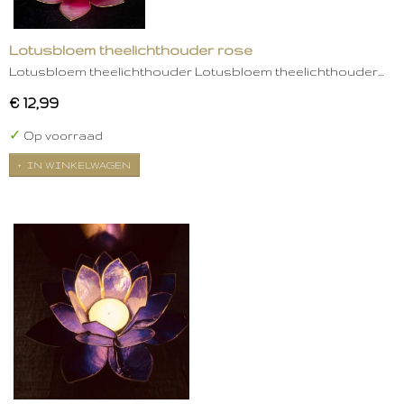
Lotusbloem theelichthouder rose
Lotusbloem theelichthouder Lotusbloem theelichthouder…
€ 12,99
✓
Op voorraad
IN WINKELWAGEN