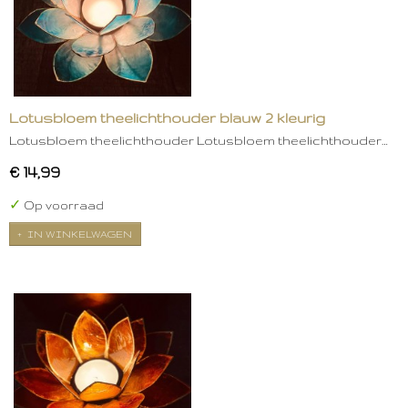
Lotusbloem theelichthouder blauw 2 kleurig
Lotusbloem theelichthouder Lotusbloem theelichthouder…
€ 14,99
✓
Op voorraad
IN WINKELWAGEN