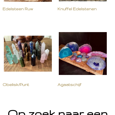
Edelsteen Ruw
Knuffel Edelstenen
Obelisk/Punt
Agaatschijf
Op zoek naar een