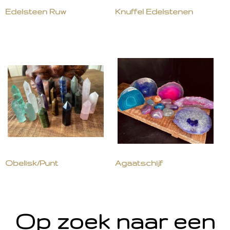
Edelsteen Ruw
Knuffel Edelstenen
Obelisk/Punt
Agaatschijf
Op zoek naar een