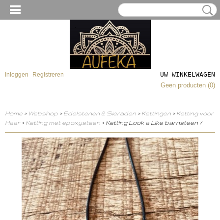
UW WINKELWAGEN
Inloggen
Registreren
Geen producten
(0)
Home
>
Webshop
>
Edelstenen & Sieraden
>
Kettingen
>
Ketting voor
Haar
>
Ketting met epoxysteen
> Ketting Look a Like barnsteen 7