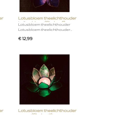
er
Lotusbloem theelichthouder
indigo blauw (Chakra 6)
Lotusbloem theelichthouder
Lotusbloem theelichthouder…
€ 12,99
er
Lotusbloem theelichthouder
groen (Chakra 4)