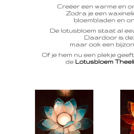
Creëer een warme en o
Zodra je een waxinelic
bloembladen en onts
De lotusbloem staat al e
Daardoor is dez
maar ook een bijzon
Of je hem nu een plekje geef
de
Lotusbloem Theel