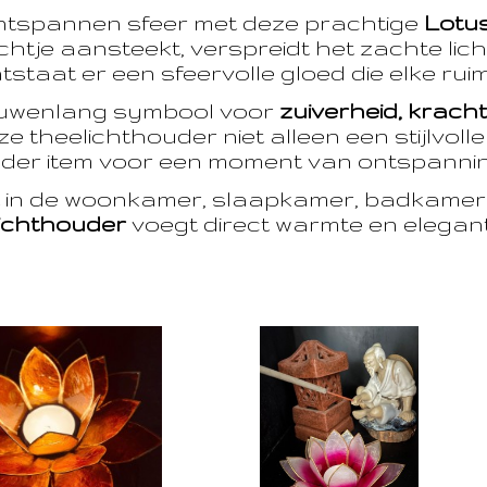
ntspannen sfeer met deze prachtige
Lotu
htje aansteekt, verspreidt het zachte licht
taat er een sfeervolle gloed die elke ruim
euwenlang symbool voor
zuiverheid, krach
e theelichthouder niet alleen een stijlvoll
der item voor een moment van ontspanning
t in de woonkamer, slaapkamer, badkamer 
ichthouder
voegt direct warmte en eleganti