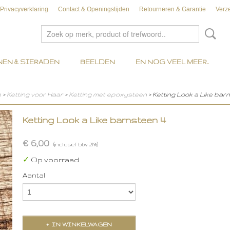
Privacyverklaring
Contact & Openingstijden
Retourneren & Garantie
Verz
EN & SIERADEN
BEELDEN
EN NOG VEEL MEER..
n
>
Ketting voor Haar
>
Ketting met epoxysteen
> Ketting Look a Like bar
Ketting Look a Like barnsteen 4
€ 6,00
(inclusief btw 21%)
✓
Op voorraad
Aantal
IN WINKELWAGEN