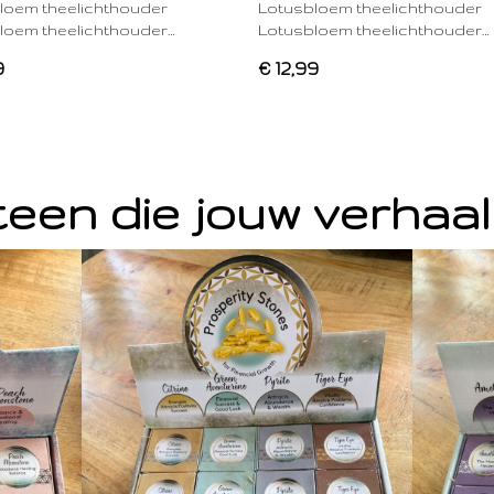
loem theelichthouder
Lotusbloem theelichthouder
loem theelichthouder…
Lotusbloem theelichthouder…
9
€ 12,99
een die jouw verhaal