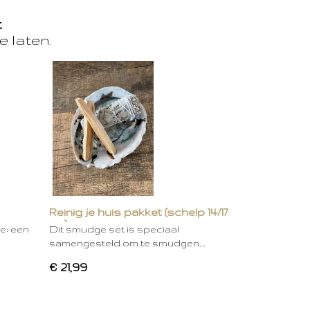
t
e laten.
Reinig je huis pakket (schelp 14/17
cm)
ie: een
Dit smudge set is speciaal
samengesteld om te smudgen.…
€ 21,99