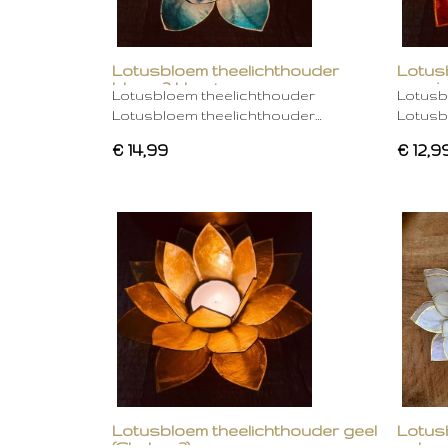
Lotusbloem theelichthouder
Lotus
blauw 2 kleurig
oranje
Lotusbloem theelichthouder
Lotusb
Lotusbloem theelichthouder…
Lotusb
€ 14,99
€ 12,9
Lotusbloem theelichthouder geel
Lotus
(Chakra 3)
gebro