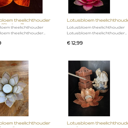
bloem theelichthouder
Lotusbloem theelichthoud
 (Chakra 2)
rose
loem theelichthouder
Lotusbloem theelichthouder
loem theelichthouder…
Lotusbloem theelichthouder…
9
€ 12,99
bloem theelichthouder
Lotusbloem theelichthoud
ken wit
mocha