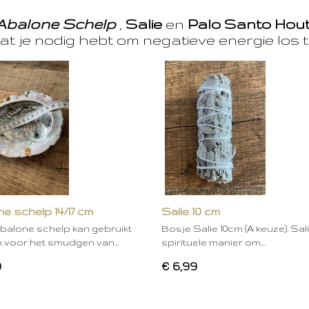
Abalone Schelp
,
Salie
en
Palo Santo Hou
at je nodig hebt om negatieve energie los t
e schelp 14/17 cm
Salie 10 cm
balone schelp kan gebruikt
Bosje Salie 10cm (A keuze). Sal
 voor het smudgen van…
spirituele manier om…
0
€ 6,99