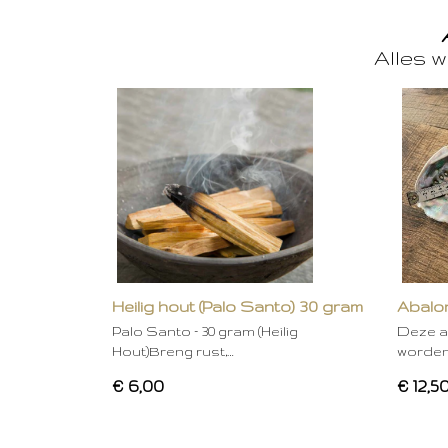
Alles w
Heilig hout (Palo Santo) 30 gram
Abalon
Palo Santo – 30 gram (Heilig
Deze a
Hout)Breng rust,…
worden
€ 6,00
€ 12,5