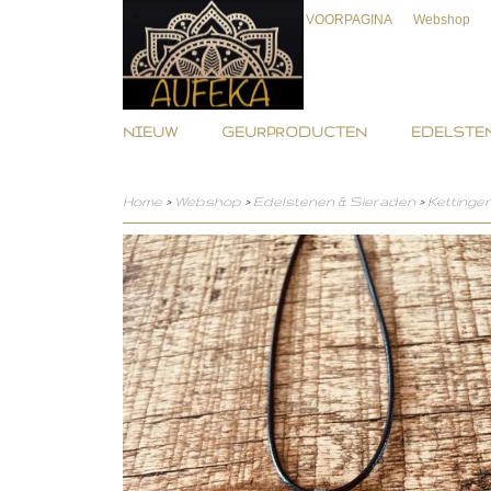
VOORPAGINA
Webshop
NIEUW
GEURPRODUCTEN
EDELSTEN
Home
>
Webshop
>
Edelstenen & Sieraden
>
Kettinge