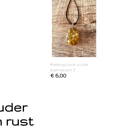
Ketting Look a Like
barnsteen 3
€ 6,00
ouder
 rust