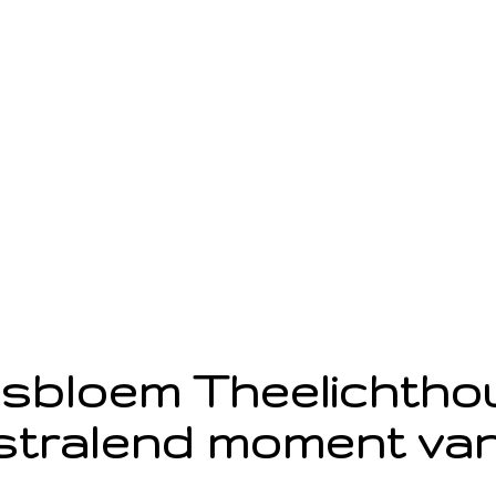
sbloem Theelichth
stralend moment van