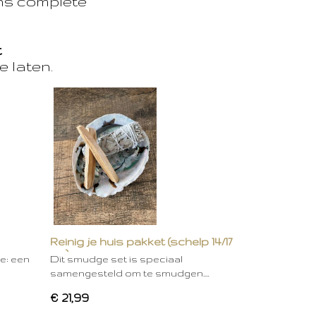
ons complete
t
e laten.
Reinig je huis pakket (schelp 14/17
cm)
ie: een
Dit smudge set is speciaal
samengesteld om te smudgen.…
€ 21,99