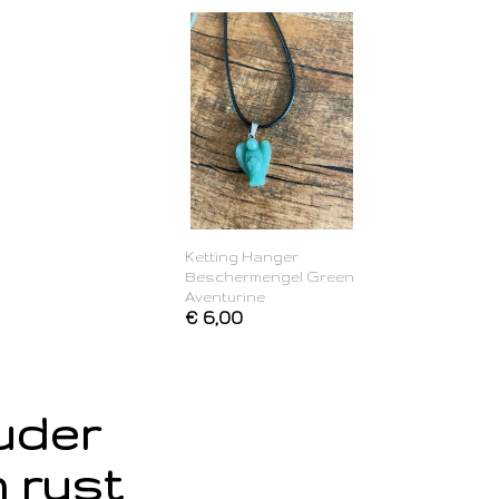
Ketting Hanger
Beschermengel Green
Aventurine
€ 6,00
ouder
 rust