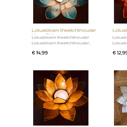
Lotusbloem theelichthouder
Lotus
blauw 2 kleurig
oranje
Lotusbloem theelichthouder
Lotusb
Lotusbloem theelichthouder…
Lotusb
€ 14,99
€ 12,9