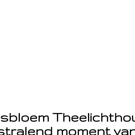
sbloem Theelichth
stralend moment van