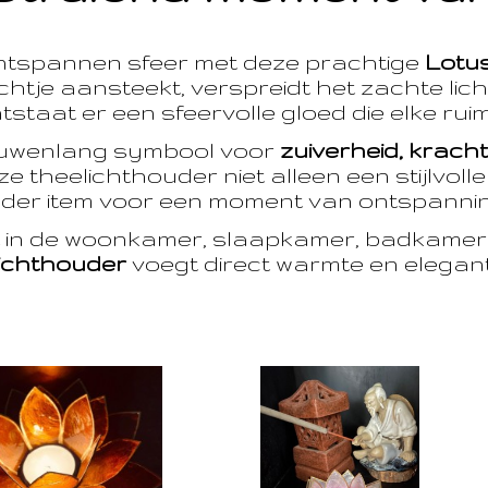
ntspannen sfeer met deze prachtige
Lotu
htje aansteekt, verspreidt het zachte licht
taat er een sfeervolle gloed die elke ruim
euwenlang symbool voor
zuiverheid, krach
e theelichthouder niet alleen een stijlvoll
der item voor een moment van ontspanning
t in de woonkamer, slaapkamer, badkamer 
ichthouder
voegt direct warmte en eleganti