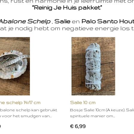
s, rust en harmonie in je leefruimte met 
“Reinig Je Huis pakket”
Abalone Schelp
,
Salie
en
Palo Santo Hou
at je nodig hebt om negatieve energie los t
e schelp 14/17 cm
Salie 10 cm
balone schelp kan gebruikt
Bosje Salie 10cm (A keuze). Sal
 voor het smudgen van…
spirituele manier om…
0
€ 6,99