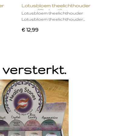
er
Lotusbloem theelichthouder
groen (Chakra 4)
Lotusbloem theelichthouder
Lotusbloem theelichthouder…
€ 12,99
 versterkt.