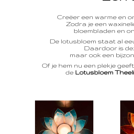
Creëer een warme en o
Zodra je een waxinelic
bloembladen en onts
De lotusbloem staat al e
Daardoor is dez
maar ook een bijzon
Of je hem nu een plekje geef
de
Lotusbloem Theel