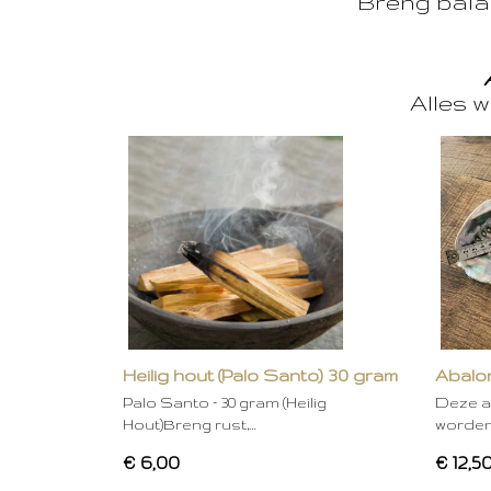
Breng balan
Alles w
Heilig hout (Palo Santo) 30 gram
Abalon
Palo Santo – 30 gram (Heilig
Deze a
Hout)Breng rust,…
worden
€ 6,00
€ 12,5