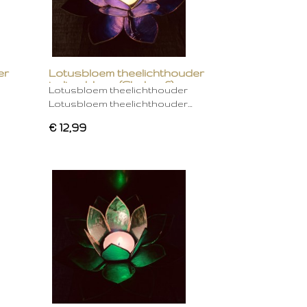
er
Lotusbloem theelichthouder
indigo blauw (Chakra 6)
Lotusbloem theelichthouder
Lotusbloem theelichthouder…
€ 12,99