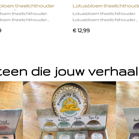
bloem theelichthouder
Lotusbloem theelichthoud
ken wit
mocha
loem theelichthouder
Lotusbloem theelichthouder
loem theelichthouder…
Lotusbloem theelichthouder…
9
€ 12,99
een die jouw verhaal