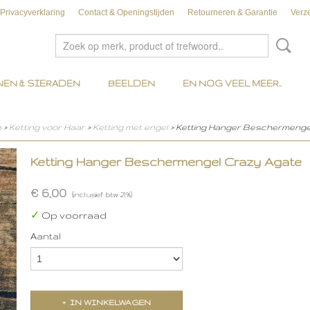
Privacyverklaring
Contact & Openingstijden
Retourneren & Garantie
Verz
EN & SIERADEN
BEELDEN
EN NOG VEEL MEER..
n
>
Ketting voor Haar
>
Ketting met engel
> Ketting Hanger Beschermenge
Ketting Hanger Beschermengel Crazy Agate
€ 6,00
(inclusief btw 21%)
✓
Op voorraad
Aantal
IN WINKELWAGEN