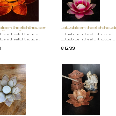
bloem theelichthouder
Lotusbloem theelichthoud
 (Chakra 2)
rose
loem theelichthouder
Lotusbloem theelichthouder
loem theelichthouder…
Lotusbloem theelichthouder…
9
€ 12,99