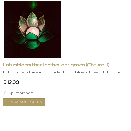
Lotusbloem theelichthouder groen (Chakra 4)
Lotusbloem theelichthouder Lotusbloem theelichthouder…
€ 12,99
✓
Op voorraad
IN WINKELWAGEN