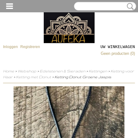
UW WINKELWAGEN
Inloggen
Registreren
Geen producten
(0)
Home
>
Webshop
>
Edelstenen & Sieraden
>
Kettingen
>
Ketting voor
Haar
>
Ketting met Donut
> Ketting Donut Groene Jaspis