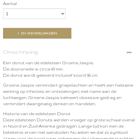
Aantal
IN WINKELWAGEN
Omschrijving
Een donut van de edelsteen Groene Jaspis.
De doorsnede is circa 40 mm.
De donut wordt geleverd inclusief koord 56 cm.
Groene Jaspis vermindert griepklachten en heeft een heilzame
werking op infecties en ontstekingen, met name aan de
luchtwegen. Groene Jaspis kalmeert obsessie gedrag en
vermindert dwangmatig denken en handelen.
Historie van de edelsteen Donut
Deze edelsteen Donuts werden vroeger op grote schaal overal
in Noord en Zuid-Amerika gedragen. Lange tijd kon men de
betekenis ervan niet aanduiden. Nu weten we dat zij symbool
staan voor de poort naar onbegrensde scheppende krachten.