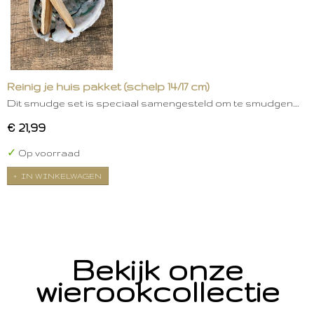
Reinig je huis pakket (schelp 14/17 cm)
Dit smudge set is speciaal samengesteld om te smudgen.…
€ 21,99
✓
Op voorraad
IN WINKELWAGEN
Bekijk onze
wierookcollectie