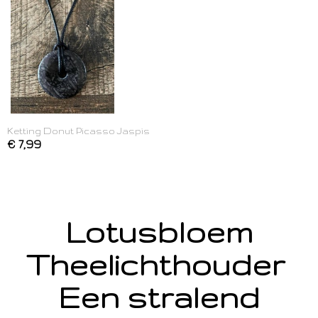
Ketting Donut Picasso Jaspis
€ 7,99
Lotusbloem
Theelichthouder
Een stralend