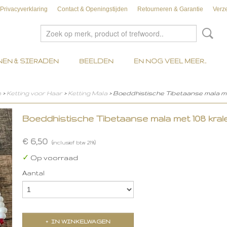
Privacyverklaring
Contact & Openingstijden
Retourneren & Garantie
Verz
EN & SIERADEN
BEELDEN
EN NOG VEEL MEER..
n
>
Ketting voor Haar
>
Ketting Mala
> Boeddhistische Tibetaanse mala met
Boeddhistische Tibetaanse mala met 108 krale
€ 6,50
(inclusief btw 21%)
✓
Op voorraad
Aantal
IN WINKELWAGEN