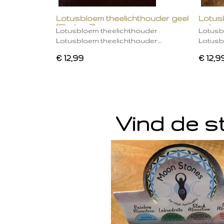
Lotusbloem theelichthouder geel
Lotus
(Chakra 3)
gebro
Lotusbloem theelichthouder
Lotusb
Lotusbloem theelichthouder…
Lotusb
€ 12,99
€ 12,9
Vind de st