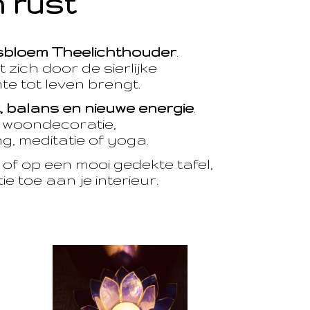
 rust
sbloem Theelichthouder
.
 zich door de sierlijke
te tot leven brengt.
t, balans en nieuwe energie
.
e woondecoratie,
, meditatie of yoga.
of op een mooi gedekte tafel,
e toe aan je interieur.