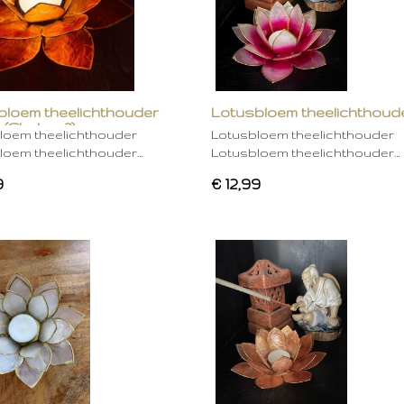
bloem theelichthouder
Lotusbloem theelichthoud
 (Chakra 2)
rose
loem theelichthouder
Lotusbloem theelichthouder
loem theelichthouder…
Lotusbloem theelichthouder…
9
€ 12,99