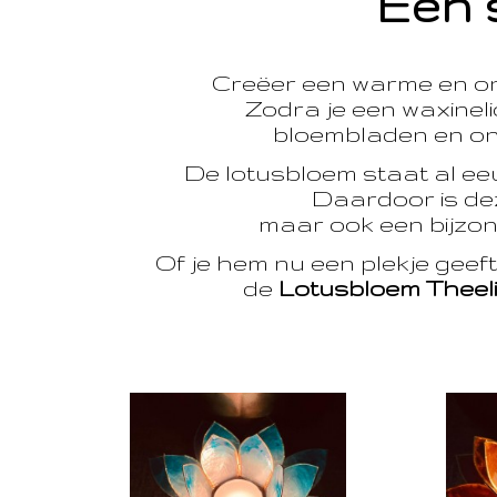
Een 
Creëer een warme en o
Zodra je een waxinelic
bloembladen en onts
De lotusbloem staat al e
Daardoor is dez
maar ook een bijzon
Of je hem nu een plekje geef
de
Lotusbloem Theel