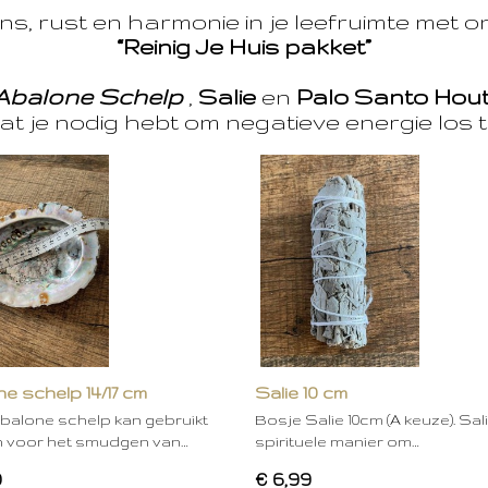
s, rust en harmonie in je leefruimte met 
“Reinig Je Huis pakket”
Abalone Schelp
,
Salie
en
Palo Santo Hou
at je nodig hebt om negatieve energie los t
e schelp 14/17 cm
Salie 10 cm
balone schelp kan gebruikt
Bosje Salie 10cm (A keuze). Sal
 voor het smudgen van…
spirituele manier om…
0
€ 6,99