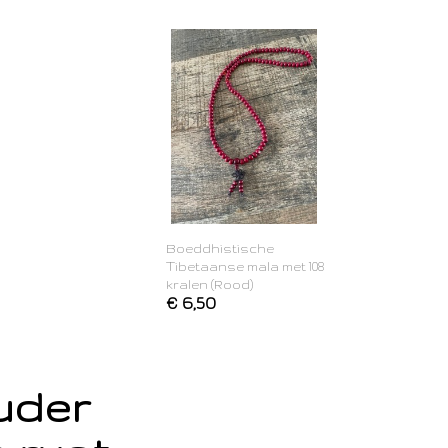
Boeddhistische
Tibetaanse mala met 108
kralen (Rood)
€ 6,50
ouder