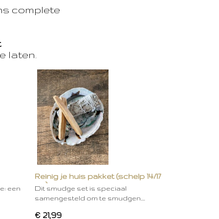
ons complete
t
e laten.
Reinig je huis pakket (schelp 14/17
cm)
ie: een
Dit smudge set is speciaal
samengesteld om te smudgen.…
€ 21,99