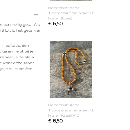
Boeddhistische
Tibetaanse mala met 108
kralen (Geel)
€ 6,50
 een heilig getal. Als
l 9. Dit is het getal van
n meditatie. Een
teren helpt bij je
drapeer je de Mala
er, want deze staat
je je duim om één
Boeddhistische
Tibetaanse mala met 108
kralen (Geel/Wit)
€ 6,50