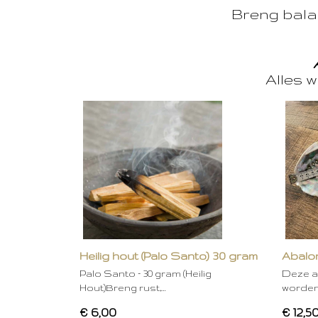
Breng balan
Alles w
Heilig hout (Palo Santo) 30 gram
Abalon
Palo Santo – 30 gram (Heilig
Deze a
Hout)Breng rust,…
worden
€ 6,00
€ 12,5