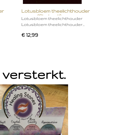
er
Lotusbloem theelichthouder
groen (Chakra 4)
Lotusbloem theelichthouder
Lotusbloem theelichthouder…
€ 12,99
 versterkt.