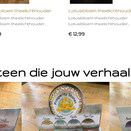
bloem theelichthouder
Lotusbloem theelichthoud
ken wit
mocha
loem theelichthouder
Lotusbloem theelichthouder
loem theelichthouder…
Lotusbloem theelichthouder…
9
€ 12,99
een die jouw verhaal