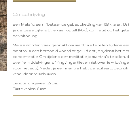
Omschrijving
Een Mala is een Tibetaanse gebedsketting van 108 kralen. 108 is
je de losse cijfers bij elkaar optelt (1+0+8), kom je uit op het geta
de voltooiing.
Mala’s worden vaak gebruikt om mantra’s te tellen tijdens ee
mantra is een herhaald woord of geluid dat je tijdens het medi
concentratie. Om tijdens een meditatie je mantra’s te tellen, 
over je middelvinger of ringvinger (liever niet over je wijsving
voor het ego). Nadat je een mantra hebt gereciteerd, gebruik 
kraal door te schuiven.
Lengte: ongeveer 35 cm.
Dikte kralen: 8 mm