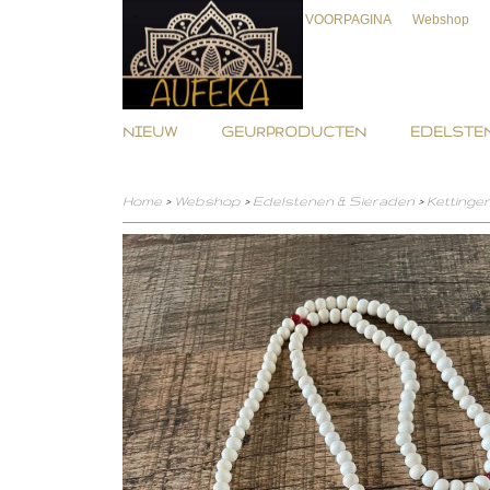
VOORPAGINA
Webshop
NIEUW
GEURPRODUCTEN
EDELSTEN
Home
>
Webshop
>
Edelstenen & Sieraden
>
Kettinge