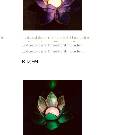
er
Lotusbloem theelichthouder
indigo blauw (Chakra 6)
Lotusbloem theelichthouder
Lotusbloem theelichthouder…
€ 12,99