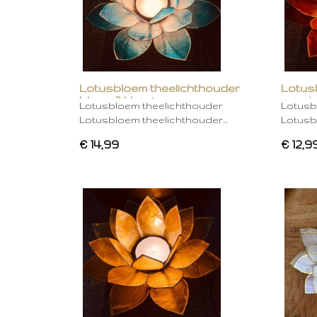
Lotusbloem theelichthouder
Lotus
blauw 2 kleurig
oranje
Lotusbloem theelichthouder
Lotusb
Lotusbloem theelichthouder…
Lotusb
€ 14,99
€ 12,9