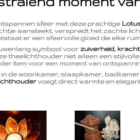
stralend moment van
ntspannen sfeer met deze prachtige
Lotu
htje aansteekt, verspreidt het zachte licht
taat er een sfeervolle gloed die elke ruim
euwenlang symbool voor
zuiverheid, krach
e theelichthouder niet alleen een stijlvoll
der item voor een moment van ontspanning
t in de woonkamer, slaapkamer, badkamer 
ichthouder
voegt direct warmte en eleganti