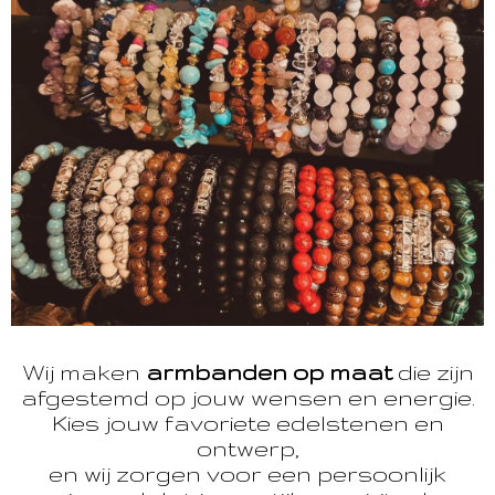
Wij maken
armbanden op maat
die zijn
afgestemd op jouw wensen en energie.
Kies jouw favoriete edelstenen en
ontwerp,
en wij zorgen voor een persoonlijk