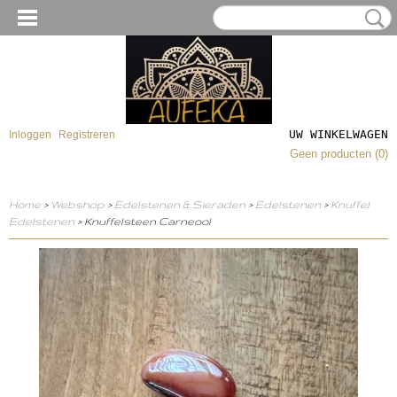
UW WINKELWAGEN
Inloggen
Registreren
Geen producten
(0)
Home
>
Webshop
>
Edelstenen & Sieraden
>
Edelstenen
>
Knuffel
Edelstenen
> Knuffelsteen Carneool