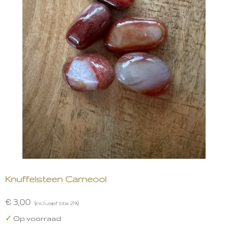
Knuffelsteen Carneool
€ 3,00
(inclusief btw 21%)
✓
Op voorraad