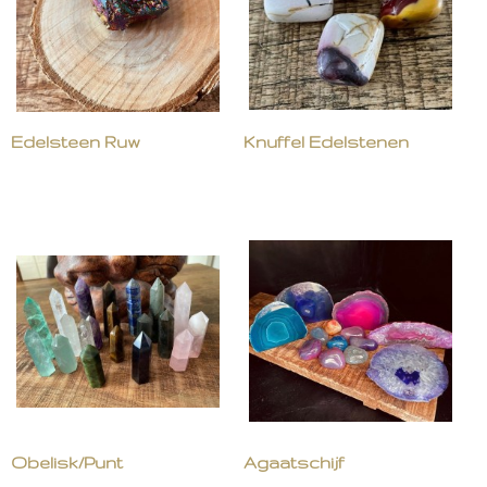
Edelsteen Ruw
Knuffel Edelstenen
Obelisk/Punt
Agaatschijf