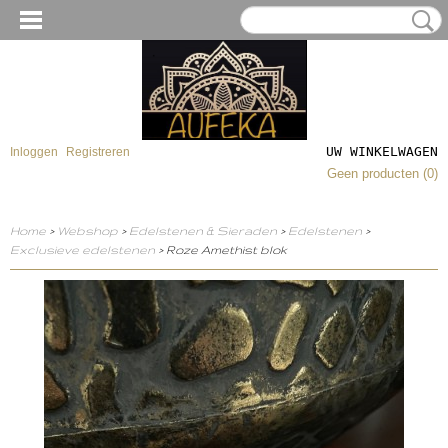
UW WINKELWAGEN
Inloggen
Registreren
Geen producten
(0)
Home
>
Webshop
>
Edelstenen & Sieraden
>
Edelstenen
>
Exclusieve edelstenen
> Roze Amethist blok