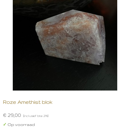
Roze Amethist blok
€ 29,00
(inclusief btw 21%)
✓
Op voorraad