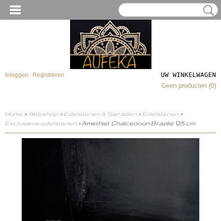
UW WINKELWAGEN
Inloggen
Registreren
Geen producten
(0)
Home
>
Webshop
>
Edelstenen & Sieraden
>
Edelstenen
>
Exclusieve edelstenen
> Amethist Chalcedoon Brazilië 12/5 cm