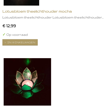
Lotusbloem theelichthouder mocha
Lotusbloem theelichthouder Lotusbloem theelichthouder…
€ 12,99
✓
Op voorraad
IN WINKELWAGEN