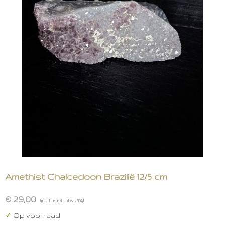
Amethist Chalcedoon Brazilië 12/5 cm
€ 29,00
(inclusief btw 21%)
✓
Op voorraad