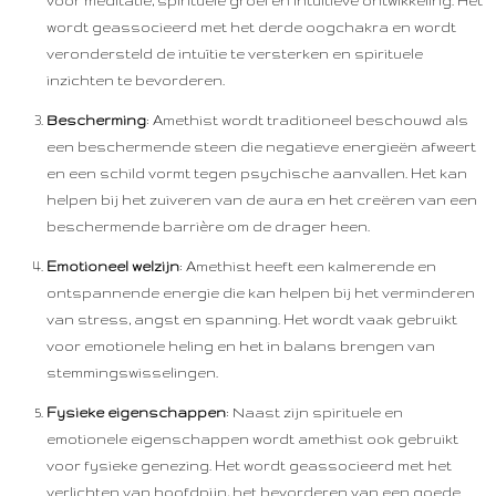
voor meditatie, spirituele groei en intuïtieve ontwikkeling. Het
wordt geassocieerd met het derde oogchakra en wordt
verondersteld de intuïtie te versterken en spirituele
inzichten te bevorderen.
Bescherming
: Amethist wordt traditioneel beschouwd als
een beschermende steen die negatieve energieën afweert
en een schild vormt tegen psychische aanvallen. Het kan
helpen bij het zuiveren van de aura en het creëren van een
beschermende barrière om de drager heen.
Emotioneel welzijn
: Amethist heeft een kalmerende en
ontspannende energie die kan helpen bij het verminderen
van stress, angst en spanning. Het wordt vaak gebruikt
voor emotionele heling en het in balans brengen van
stemmingswisselingen.
Fysieke eigenschappen
: Naast zijn spirituele en
emotionele eigenschappen wordt amethist ook gebruikt
voor fysieke genezing. Het wordt geassocieerd met het
verlichten van hoofdpijn, het bevorderen van een goede