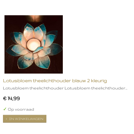
Lotusbloem theelichthouder blauw 2 kleurig
Lotusbloem theelichthouder Lotusbloem theelichthouder…
€ 14,99
✓
Op voorraad
IN WINKELWAGEN