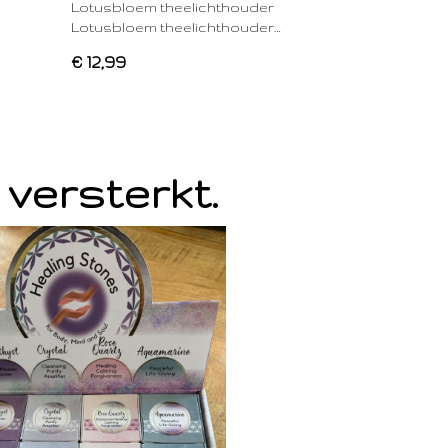
Lotusbloem theelichthouder
Lotusbloem theelichthouder…
€ 12,99
 versterkt.