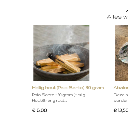
Alles w
Heilig hout (Palo Santo) 30 gram
Abalon
Palo Santo – 30 gram (Heilig
Deze a
Hout)Breng rust,…
worden
€ 6,00
€ 12,5