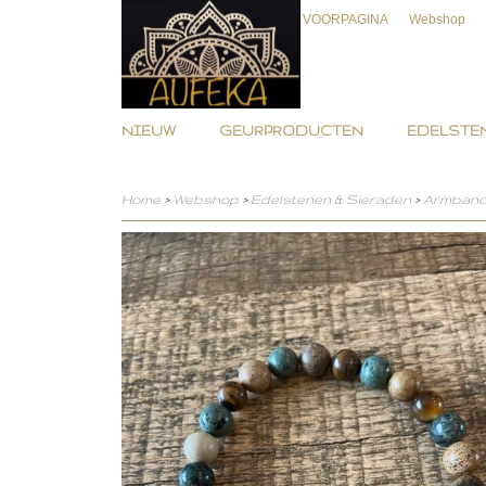
VOORPAGINA
Webshop
NIEUW
GEURPRODUCTEN
EDELSTEN
Home
>
Webshop
>
Edelstenen & Sieraden
>
Armban