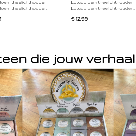
loem theelichthouder
Lotusbloem theelichthouder
loem theelichthouder…
Lotusbloem theelichthouder…
9
€ 12,99
een die jouw verhaal