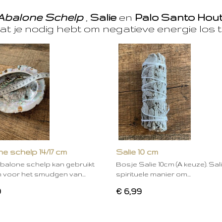
Abalone Schelp
,
Salie
en
Palo Santo Hou
at je nodig hebt om negatieve energie los t
e schelp 14/17 cm
Salie 10 cm
balone schelp kan gebruikt
Bosje Salie 10cm (A keuze). Sal
 voor het smudgen van…
spirituele manier om…
0
€ 6,99