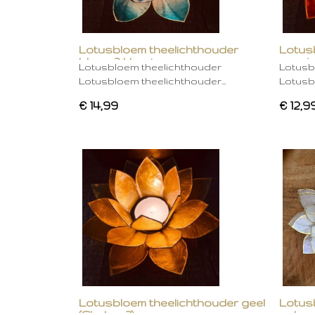
Lotusbloem theelichthouder
Lotus
blauw 2 kleurig
oranje
Lotusbloem theelichthouder
Lotusb
Lotusbloem theelichthouder…
Lotusb
€ 14,99
€ 12,9
Lotusbloem theelichthouder geel
Lotus
(Chakra 3)
gebro