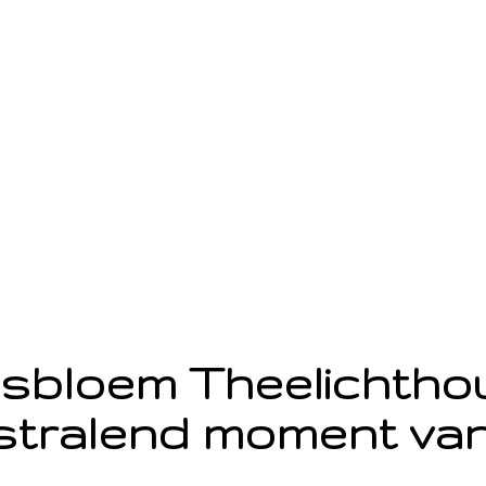
sbloem Theelichth
stralend moment van