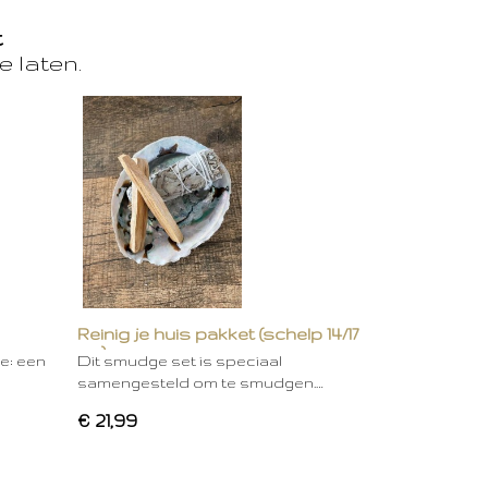
t
e laten.
Reinig je huis pakket (schelp 14/17
cm)
ie: een
Dit smudge set is speciaal
samengesteld om te smudgen.…
€ 21,99