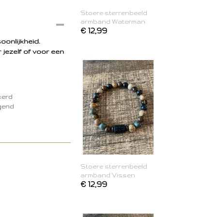
Stoere sterrenbeeld
armband Waterman
€ 12,99
oonlijkheid.
jezelf of voor een
kerd
egend
Stoere sterrenbeeld
armband Vissen
€ 12,99