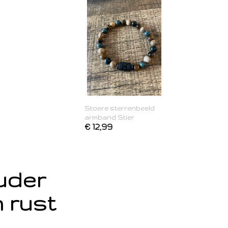
Stoere sterrenbeeld
armband Stier
€ 12,99
ouder
 rust