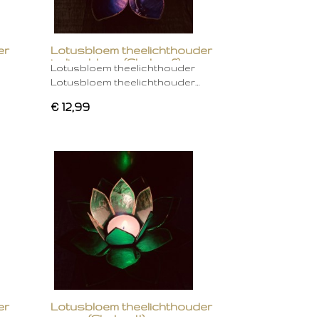
er
Lotusbloem theelichthouder
indigo blauw (Chakra 6)
Lotusbloem theelichthouder
Lotusbloem theelichthouder…
€ 12,99
er
Lotusbloem theelichthouder
groen (Chakra 4)