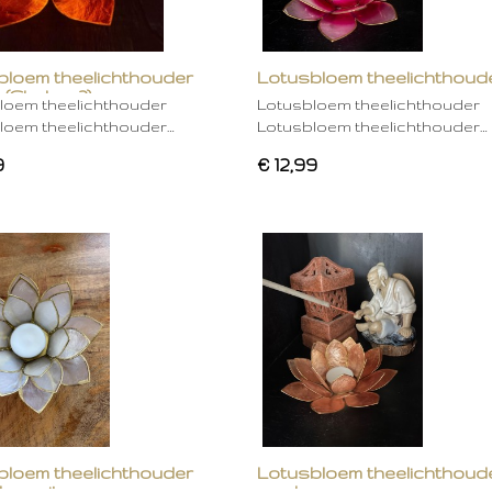
bloem theelichthouder
Lotusbloem theelichthoud
 (Chakra 2)
rose
loem theelichthouder
Lotusbloem theelichthouder
loem theelichthouder…
Lotusbloem theelichthouder…
9
€ 12,99
bloem theelichthouder
Lotusbloem theelichthoud
ken wit
mocha