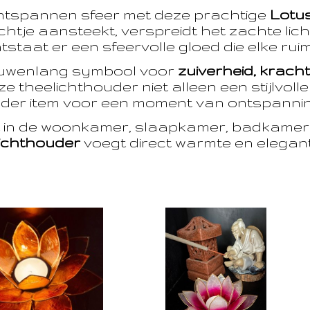
ntspannen sfeer met deze prachtige
Lotu
htje aansteekt, verspreidt het zachte licht
taat er een sfeervolle gloed die elke ruim
euwenlang symbool voor
zuiverheid, krach
e theelichthouder niet alleen een stijlvoll
der item voor een moment van ontspanning
t in de woonkamer, slaapkamer, badkamer 
ichthouder
voegt direct warmte en eleganti