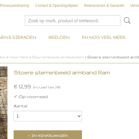
Privacyverklaring
Contact & Openingstijden
Retourneren & Garantie
Verz
EN & SIERADEN
BEELDEN
EN NOG VEEL MEER..
den
>
Voor Hem
>
Sterrenbeeld armbanden
> Stoere sterrenbeeld ar
Stoere sterrenbeeld armband Ram
€ 12,99
(inclusief btw 21%)
✓
Op voorraad
Aantal
IN WINKELWAGEN