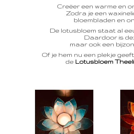
Creëer een warme en o
Zodra je een waxinelic
bloembladen en onts
De lotusbloem staat al e
Daardoor is dez
maar ook een bijzon
Of je hem nu een plekje geef
de
Lotusbloem Theel