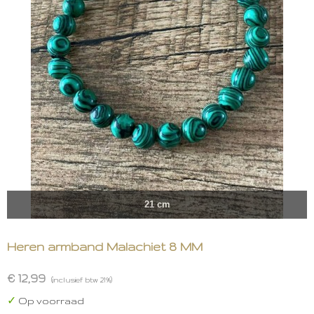
21 cm
Heren armband Malachiet 8 MM
€ 12,99
(inclusief btw 21%)
✓
Op voorraad