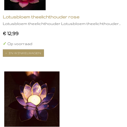
Lotusbloem theelichthouder rose
Lotusbloem theelichthouder Lotusbloem theelichthouder…
€ 12,99
✓
Op voorraad
IN WINKELWAGEN