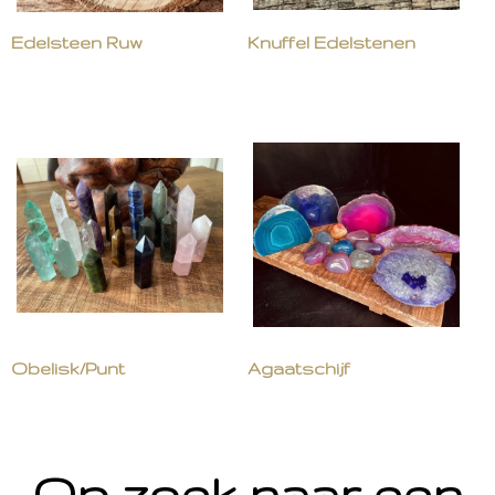
Edelsteen Ruw
Knuffel Edelstenen
Obelisk/Punt
Agaatschijf
Op zoek naar een