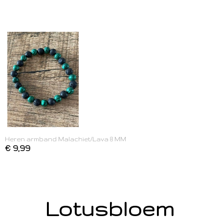
Heren armband Malachiet/Lava 8 MM
€ 9,99
Lotusbloem