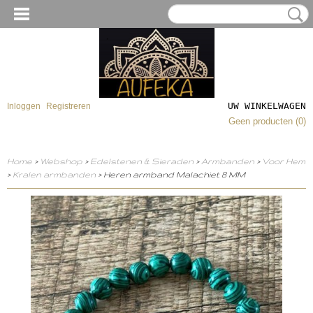
UW WINKELWAGEN
Inloggen
Registreren
Geen producten
(0)
Home
>
Webshop
>
Edelstenen & Sieraden
>
Armbanden
>
Voor Hem
>
Kralen armbanden
> Heren armband Malachiet 8 MM