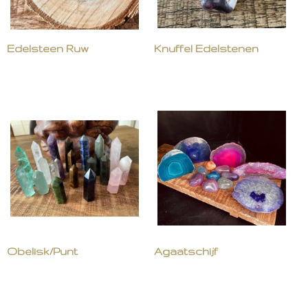
Edelsteen Ruw
Knuffel Edelstenen
Obelisk/Punt
Agaatschijf