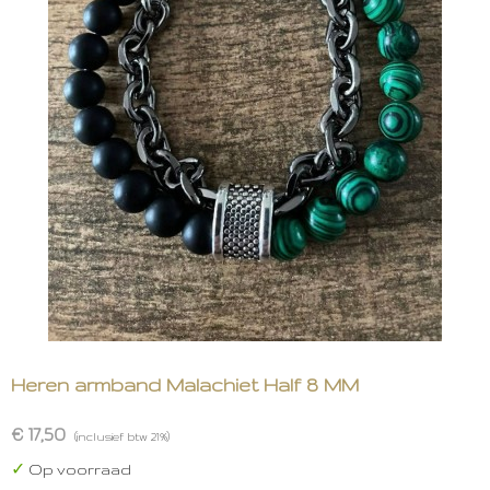
Heren armband Malachiet Half 8 MM
€ 17,50
(inclusief btw 21%)
✓
Op voorraad