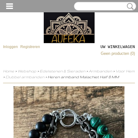
UW WINKELWAGEN
Inloggen
Registreren
Geen producten
(0)
Home
>
Webshop
>
Edelstenen & Sieraden
>
Armbanden
>
Voor Hem
>
Dubbel armbanden
> Heren armband Malachiet Half 8 MM