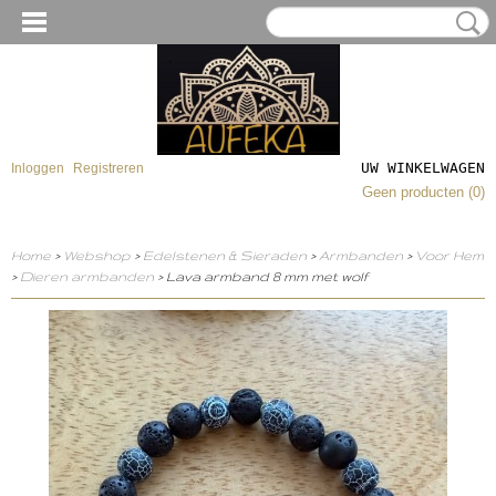
UW WINKELWAGEN
Inloggen
Registreren
Geen producten
(0)
Home
>
Webshop
>
Edelstenen & Sieraden
>
Armbanden
>
Voor Hem
>
Dieren armbanden
> Lava armband 8 mm met wolf