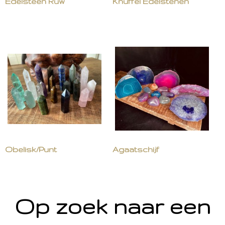
Edelsteen Ruw
Knuffel Edelstenen
Obelisk/Punt
Agaatschijf
Op zoek naar een