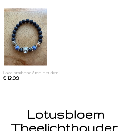
Lava armband 8 mm met dier 1
€ 12,99
Lotusbloem
Theelichthouder