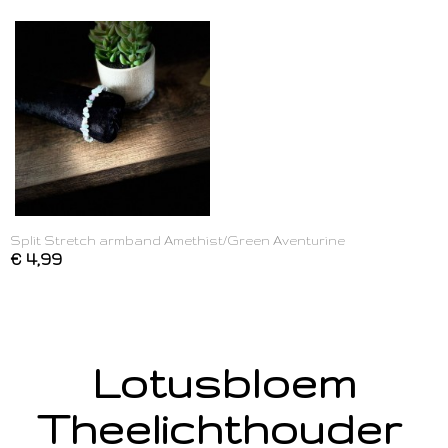
Split Stretch armband Amethist/Green Aventurine
€ 4,99
Lotusbloem
Theelichthouder