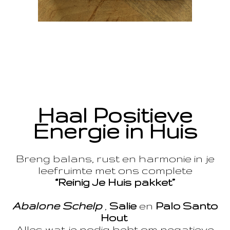
Haal Positieve
Energie in Huis
Breng balans, rust en harmonie in je
leefruimte met ons complete
“Reinig Je Huis pakket”
Abalone Schelp
,
Salie
en
Palo Santo
Hout
Alles wat je nodig hebt om negatieve