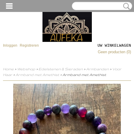
UW WINKELWAGEN
Inloggen
Registreren
Geen producten
(0)
Home
>
Webshop
>
Edelstenen & Sieraden
>
Armbanden
>
Voor
Haar
>
Armband met Amethist
> Armband met Amethist