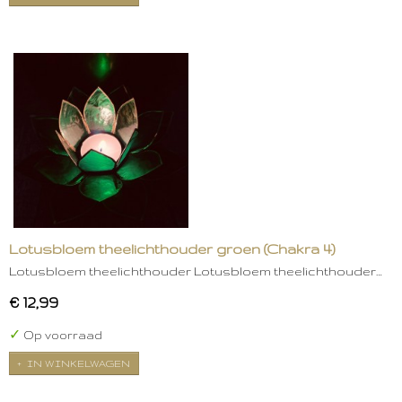
Lotusbloem theelichthouder groen (Chakra 4)
Lotusbloem theelichthouder Lotusbloem theelichthouder…
€ 12,99
✓
Op voorraad
IN WINKELWAGEN